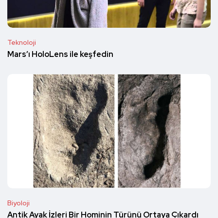
Teknoloji
Mars’ı HoloLens ile keşfedin
Biyoloji
Antik Ayak İzleri Bir Hominin Türünü Ortaya Çıkardı