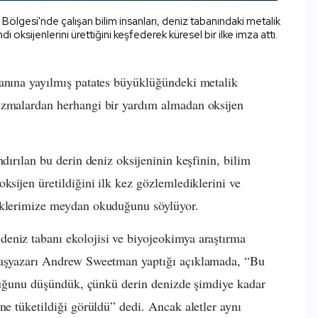
ölgesi'nde çalışan bilim insanları, deniz tabanındaki metalik
di oksijenlerini ürettiğini keşfederek küresel bir ilke imza attı.
banına yayılmış patates büyüklüğündeki metalik
izmalardan herhangi bir yardım almadan oksijen
ndırılan bu derin deniz oksijeninin keşfinin, bilim
ksijen üretildiğini ilk kez gözlemlediklerini ve
diklerimize meydan okuduğunu söylüyor.
eniz tabanı ekolojisi ve biyojeokimya araştırma
 başyazarı Andrew Sweetman yaptığı açıklamada, “Bu
olduğunu düşündük, çünkü derin denizde şimdiye kadar
ne tüketildiği görüldü” dedi. Ancak aletler aynı