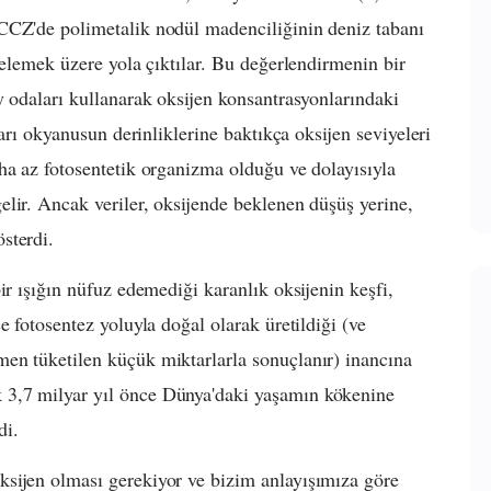
CCZ'de polimetalik nodül madenciliğinin deniz tabanı
celemek üzere yola çıktılar. Bu değerlendirmenin bir
y odaları kullanarak oksijen konsantrasyonlarındaki
ları okyanusun derinliklerine baktıkça oksijen seviyeleri
ha az fotosentetik organizma olduğu ve dolayısıyla
lir. Ancak veriler, oksijende beklenen düşüş yerine,
sterdi.
ir ışığın nüfuz edemediği karanlık oksijenin keşfi,
e fotosentez yoluyla doğal olarak üretildiği (ve
en tüketilen küçük miktarlarla sonuçlanır) inancına
3,7 milyar yıl önce Dünya'daki yaşamın kökenine
di.
sijen olması gerekiyor ve bizim anlayışımıza göre