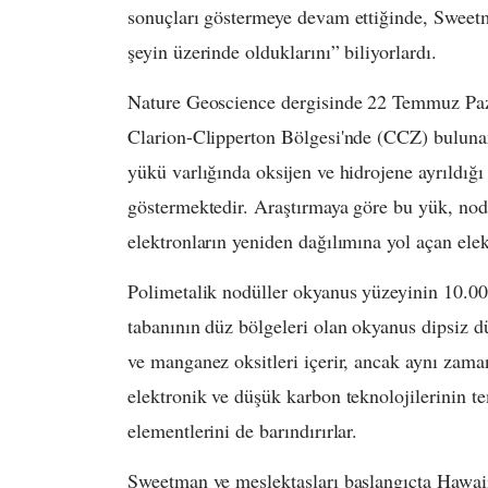
sonuçları göstermeye devam ettiğinde, Sweetm
şeyin üzerinde olduklarını” biliyorlardı.
Nature Geoscience dergisinde 22 Temmuz Paza
Clarion-Clipperton Bölgesi'nde (CCZ) bulunan
yükü varlığında oksijen ve hidrojene ayrıldığı 
göstermektedir. Araştırmaya göre bu yük, nodü
elektronların yeniden dağılımına yol açan elek
Polimetalik nodüller okyanus yüzeyinin 10.000
tabanının düz bölgeleri olan okyanus dipsiz d
ve manganez oksitleri içerir, ancak aynı zaman
elektronik ve düşük karbon teknolojilerinin te
elementlerini de barındırırlar.
Sweetman ve meslektaşları başlangıçta Hawaii