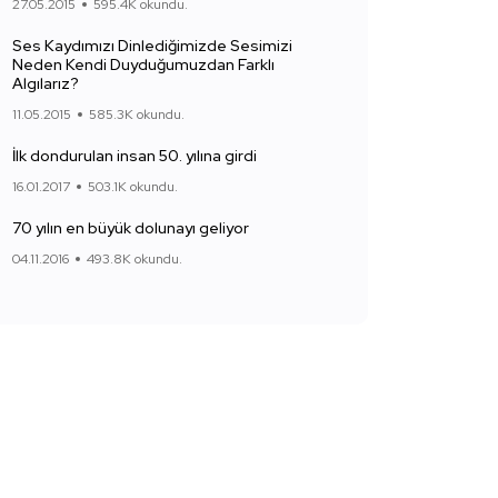
27.05.2015
595.4K okundu.
Ses Kaydımızı Dinlediğimizde Sesimizi
Neden Kendi Duyduğumuzdan Farklı
Algılarız?
11.05.2015
585.3K okundu.
İlk dondurulan insan 50. yılına girdi
16.01.2017
503.1K okundu.
70 yılın en büyük dolunayı geliyor
04.11.2016
493.8K okundu.