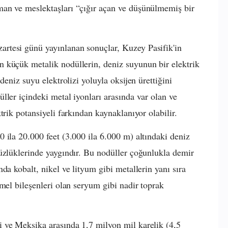
an ve meslektaşları “çığır açan ve düşünülmemiş bir
rtesi günü yayınlanan sonuçlar, Kuzey Pasifik'in
 küçük metalik nodüllerin, deniz suyunun bir elektrik
deniz suyu elektrolizi yoluyla oksijen ürettiğini
ller içindeki metal iyonları arasında var olan ve
trik potansiyeli farkından kaynaklanıyor olabilir.
 ila 20.000 feet (3.000 ila 6.000 m) altındaki deniz
üzlüklerinde yaygındır. Bu nodüller çoğunlukla demir
da kobalt, nikel ve lityum gibi metallerin yanı sıra
mel bileşenleri olan seryum gibi nadir toprak
 ve Meksika arasında 1,7 milyon mil karelik (4,5