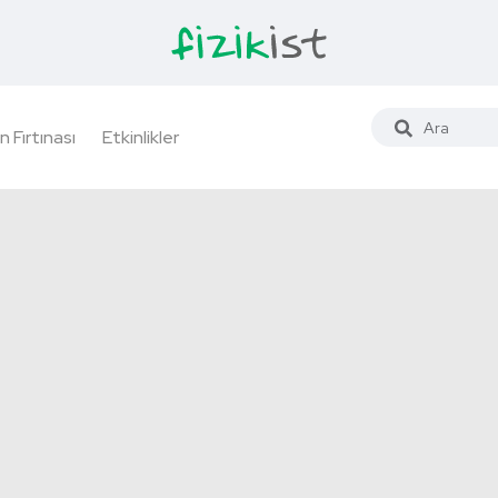
n Fırtınası
Etkinlikler