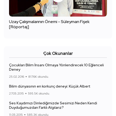
Uzay Çalışmalarının Önemi - Süleyman Fişek
[Röportaj]
Çok Okunanlar
Çocukları Bilim İnsanı Olmaya Yönlendirecek 10 Eğlenceli
Deney
25.02.2016
817.6K okundu.
Bilim dünyasının en korkunç deneyi: Küçük Albert
27.05.2015
595.5K okundu.
Ses Kaydımızı Dinlediğimizde Sesimizi Neden Kendi
Duyduğumuzdan Farklı Algılarız?
11.05.2015
585.3K okundu.