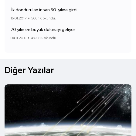
İlk dondurulan insan 50. yılına girdi
16.01.2017
503.1K okundu.
70 yılın en büyük dolunayı geliyor
04.11.2016
493.8K okundu.
Diğer Yazılar