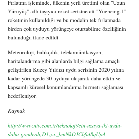
Fırlatma işleminde, ülkenin yerli üretimi olan "Uzun
Yürüyüş" adlı taşıyıcı roket serisine ait "Yüencıng-1"
roketinin kullanıldığı ve bu modelin tek fırlatmada
birden çok uyduyu yörüngeye oturtabilme özelliğinin
bulunduğu ifade edildi.
Meteoroloji, balıkçılık, telekomünikasyon,
haritalandırma gibi alanlarda bilgi sağlama amaçlı
geliştirilen Kuzey Yıldızı uydu serisinin 2020 yılına
kadar yörüngede 30 uyduya ulaşarak daha etkin ve
kapsamlı küresel konumlandırma hizmeti sağlaması
hedefleniyor.
Kaynak
http://www.ntv.com.tr/teknoloji/cin-uzaya-iki-uydu-
daha-gonderdi,D1zvx_bmNkOJCbfut8qUpA