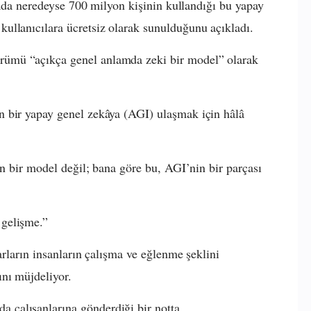
ftada neredeyse 700 milyon kişinin kullandığı bu yapay
ullanıcılara ücretsiz olarak sunulduğunu açıkladı.
ümü “açıkça genel anlamda zeki bir model” olarak
 bir yapay genel zekâya (AGI) ulaşmak için hâlâ
en bir model değil; bana göre bu, AGI’nin bir parçası
gelişme.”
arların insanların çalışma ve eğlenme şeklini
nı müjdeliyor.
çalışanlarına gönderdiği bir notta,