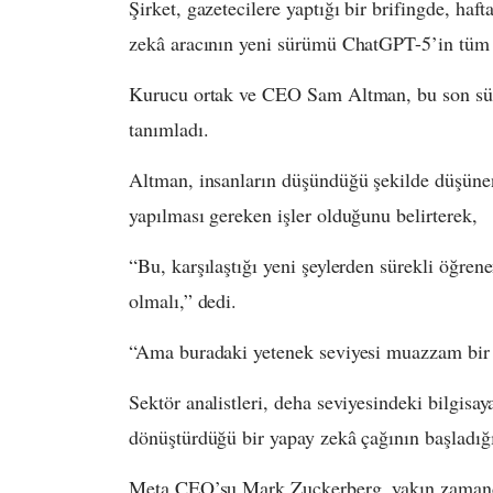
Şirket, gazetecilere yaptığı bir brifingde, ha
zekâ aracının yeni sürümü ChatGPT-5’in tüm k
Kurucu ortak ve CEO Sam Altman, bu son sür
tanımladı.
Altman, insanların düşündüğü şekilde düşünen
yapılması gereken işler olduğunu belirterek,
“Bu, karşılaştığı yeni şeylerden sürekli öğren
olmalı,” dedi.
“Ama buradaki yetenek seviyesi muazzam bir 
Sektör analistleri, deha seviyesindeki bilgisay
dönüştürdüğü bir yapay zekâ çağının başladığı
Meta CEO’su Mark Zuckerberg, yakın zamanda 