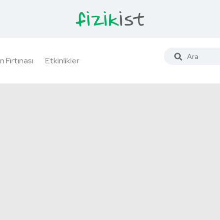
n Fırtınası
Etkinlikler