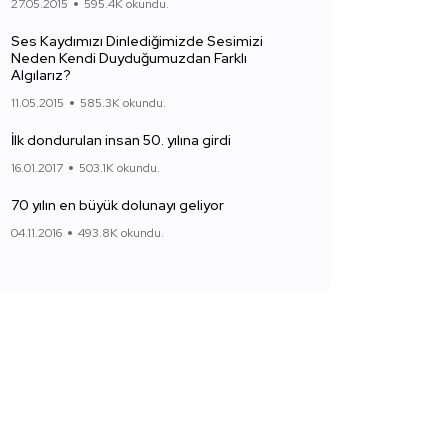
27.05.2015
595.4K okundu.
Ses Kaydımızı Dinlediğimizde Sesimizi
Neden Kendi Duyduğumuzdan Farklı
Algılarız?
11.05.2015
585.3K okundu.
İlk dondurulan insan 50. yılına girdi
16.01.2017
503.1K okundu.
70 yılın en büyük dolunayı geliyor
04.11.2016
493.8K okundu.