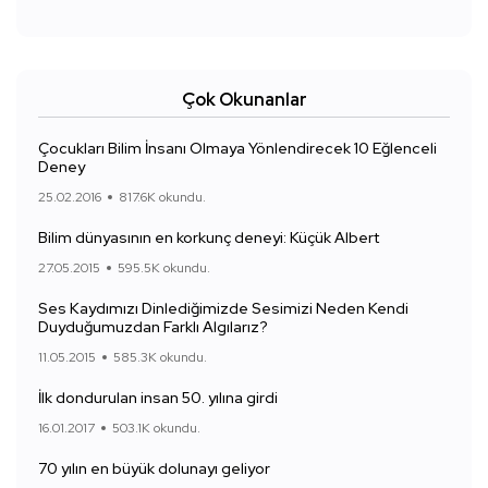
Çok Okunanlar
Çocukları Bilim İnsanı Olmaya Yönlendirecek 10 Eğlenceli
Deney
25.02.2016
817.6K okundu.
Bilim dünyasının en korkunç deneyi: Küçük Albert
27.05.2015
595.5K okundu.
Ses Kaydımızı Dinlediğimizde Sesimizi Neden Kendi
Duyduğumuzdan Farklı Algılarız?
11.05.2015
585.3K okundu.
İlk dondurulan insan 50. yılına girdi
16.01.2017
503.1K okundu.
70 yılın en büyük dolunayı geliyor