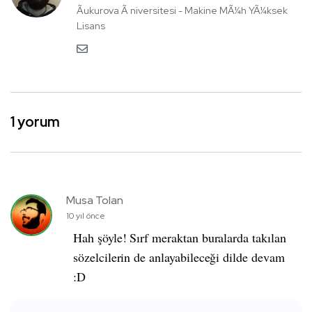
Ãukurova Ã niversitesi - Makine MÃ¼h YÃ¼ksek
Lisans
1 yorum
Musa Tolan
10 yıl önce
Hah şöyle! Sırf meraktan buralarda takılan
sözelcilerin de anlayabileceği dilde devam
:D