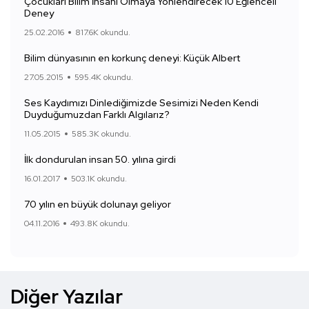
Çocukları Bilim İnsanı Olmaya Yönlendirecek 10 Eğlenceli
Deney
25.02.2016
817.6K okundu.
Bilim dünyasının en korkunç deneyi: Küçük Albert
27.05.2015
595.4K okundu.
Ses Kaydımızı Dinlediğimizde Sesimizi Neden Kendi
Duyduğumuzdan Farklı Algılarız?
11.05.2015
585.3K okundu.
İlk dondurulan insan 50. yılına girdi
16.01.2017
503.1K okundu.
70 yılın en büyük dolunayı geliyor
04.11.2016
493.8K okundu.
Diğer Yazılar