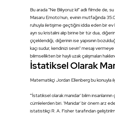
Bu arada "Ne Biliyoruz ki!" adlı filmde de, su 
Masaru Emoto'nun, evinin mutfağında 35.000
ruhuyla iletişime geçtiğini iddia eden bir e
ayrı su kristalini alıp birine bir tür dua, diğ
çiçeklendiği, diğerinin ise yapısının bozu
kaçı sudur, kendinizi sevin" mesajı vermeye 
bilimsellikten bir hayli uzak çalışmaları hakk
İstatiksel Olarak Ma
Matematikçi
Jordan Ellenberg
bu konuyla ilg
"'İstatiksel olarak manidar' bilim insanların
cümlelerden biri. 'Manidar' bir önem arz eder
istatistikçi R. A. Fisher tarafından gelişti