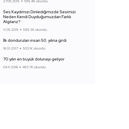
27.05.2015
595.4K okundu.
Ses Kaydımızı Dinlediğimizde Sesimizi
Neden Kendi Duyduğumuzdan Farklı
Algılarız?
11.05.2015
585.3K okundu.
İlk dondurulan insan 50. yılına girdi
16.01.2017
503.1K okundu.
70 yılın en büyük dolunayı geliyor
04.11.2016
493.7K okundu.