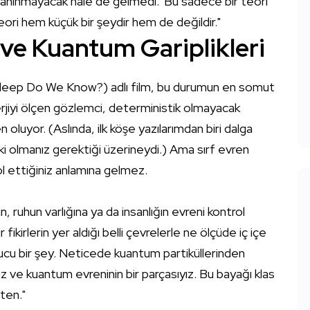
anınmayacak hale de gelmedi. 'Bu sadece bir teori'
teori hem küçük bir şeydir hem de değildir."
 ve Kuantum Gariplikleri
 Bleep Do We Know?) adlı film, bu durumun en somut
iyi ölçen gözlemci, deterministik olmayacak
luyor. (Aslında, ilk köşe yazılarımdan biri dalga
i olmanız gerektiği üzerineydi.) Ama sırf evren
ol ettiğiniz anlamına gelmez.
n, ruhun varlığına ya da insanlığın evreni kontrol
ikirlerin yer aldığı belli çevrelerle ne ölçüde iç içe
utucu bir şey. Neticede kuantum partiküllerinden
uz ve kuantum evreninin bir parçasıyız. Bu bayağı klas
aten."