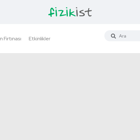
n Fırtınası
Etkinlikler