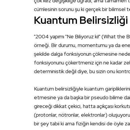
çok kez değişikliğe uğradı, ama tamamen t
cümlesinin sorunu şu ki gerçek bir bilimsel 
Kuantum Belirsizliği
"2004 yapımı "Ne Biliyoruz ki!" (What the
örneği. Bir durumu, momentumu ya da enerj
şekilde dalga fonksiyonun çökmesine neden o
fonksiyonunu çökertmeniz için ne kadar zek
deterministik değil diye, bu sizin onu kontr
Kuantum belirsizliğiyle kuantum garipliklerini
etmesine ya da başka bir pseudo bilime dair f
gireceği dikkat çekici, hatta açıkçası kork
(protonlar, nötronlar, elektronlar) oluşuyor
bir şey tabii ki ama fiziğin kendisi de öyle z