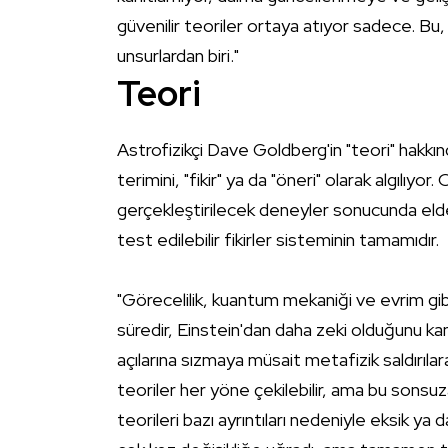
güvenilir teoriler ortaya atıyor sadece. Bu, bi
unsurlardan biri."
Teori
Astrofizikçi
Dave Goldberg
'in "teori" hakkı
terimini, "fikir" ya da "öneri" olarak algılıyor.
gerçekleştirilecek deneyler sonucunda elde 
test edilebilir fikirler sisteminin tamamıdır.
"Görecelilik, kuantum mekaniği ve evrim gibi 
süredir, Einstein'dan daha zeki olduğunu ka
açılarına sızmaya müsait metafizik saldırıla
teoriler her yöne çekilebilir, ama bu sonsu
teorileri bazı ayrıntıları nedeniyle eksik ya da