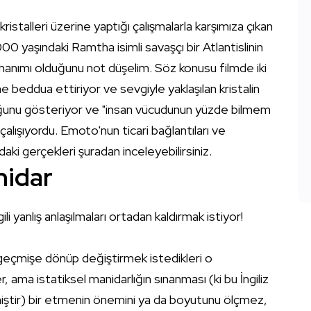
kristalleri üzerine yaptığı çalışmalarla karşımıza çıkan
 yaşındaki Ramtha isimli savaşçı bir Atlantislinin
v hanımı olduğunu not düşelim. Söz konusu filmde iki
erine beddua ettiriyor ve sevgiyle yaklaşılan kristalin
lduğunu gösteriyor ve "insan vücudunun yüzde bilmem
çalışıyordu. Emoto'nun ticari bağlantıları ve
ındaki gerçekleri
şuradan
inceleyebilirsiniz.
nidar
ili yanlış anlaşılmaları ortadan kaldırmak istiyor!
ın geçmişe dönüp değiştirmek istedikleri o
, ama istatiksel manidarlığın sınanması (ki bu İngiliz
rilmiştir) bir etmenin önemini ya da boyutunu ölçmez,