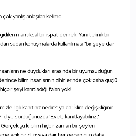
n çok yanlış anlaşılan kelime.
a gidilen mantıksal bir ispat demek. Yani teknik bir
dan sudan konuşmalarda kullanılması "bir şeye dair
, insanların ne duydukları arasında bir uyumsuzluğun
enince bilim insanlarının zihinlerinde çok daha güçlü
içbir şeyi kanıtladığı falan yok!
e ilgili kanıtınız nedir?' ya da 'İklim değişikliğinin
?' diye sorduğunuzda 'Evet, kanıtlayabiliriz,'
çek şu ki bilim hiçbir zaman bir şeyleri
ime açık bir dünyaya dair her geçen gün daha