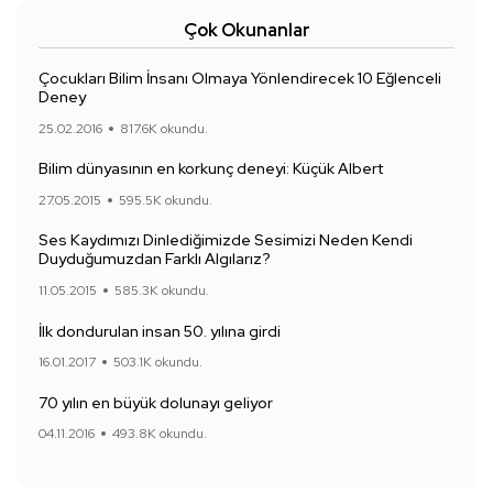
Çok Okunanlar
Çocukları Bilim İnsanı Olmaya Yönlendirecek 10 Eğlenceli
Deney
25.02.2016
817.6K okundu.
Bilim dünyasının en korkunç deneyi: Küçük Albert
27.05.2015
595.5K okundu.
Ses Kaydımızı Dinlediğimizde Sesimizi Neden Kendi
Duyduğumuzdan Farklı Algılarız?
11.05.2015
585.3K okundu.
İlk dondurulan insan 50. yılına girdi
16.01.2017
503.1K okundu.
70 yılın en büyük dolunayı geliyor
04.11.2016
493.8K okundu.