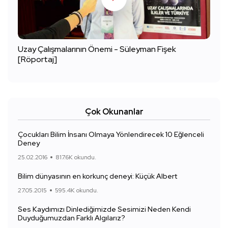
Uzay Çalışmalarının Önemi - Süleyman Fişek
[Röportaj]
Çok Okunanlar
Çocukları Bilim İnsanı Olmaya Yönlendirecek 10 Eğlenceli
Deney
25.02.2016
817.6K okundu.
Bilim dünyasının en korkunç deneyi: Küçük Albert
27.05.2015
595.4K okundu.
Ses Kaydımızı Dinlediğimizde Sesimizi Neden Kendi
Duyduğumuzdan Farklı Algılarız?