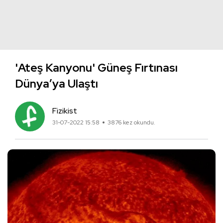
'Ateş Kanyonu' Güneş Fırtınası
Dünya’ya Ulaştı
Fizikist
31-07-2022 15:58
3876 kez okundu.