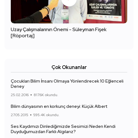
Uzay Çalışmalarının Önemi - Süleyman Fişek
[Röportaj]
Çok Okunanlar
Çocukları Bilim İnsanı Olmaya Yönlendirecek 10 Eğlenceli
Deney
25.02.2016
817.6K okundu.
Bilim dünyasının en korkunç deneyi: Küçük Albert
27.05.2015
595.4K okundu.
Ses Kaydımızı Dinlediğimizde Sesimizi Neden Kendi
Duyduğumuzdan Farklı Algılarız?