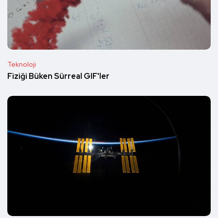
Teknoloji
Fiziği Büken Sürreal GIF'ler