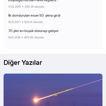
Duyduğumuzdan Farklı Algılarız?
11.05.2015
585.3K okundu.
İlk dondurulan insan 50. yılına girdi
16.01.2017
503.1K okundu.
70 yılın en büyük dolunayı geliyor
04.11.2016
493.8K okundu.
Diğer Yazılar