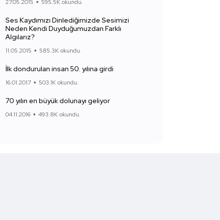
27.05.2015
595.5K okundu.
Ses Kaydımızı Dinlediğimizde Sesimizi
Neden Kendi Duyduğumuzdan Farklı
Algılarız?
11.05.2015
585.3K okundu.
İlk dondurulan insan 50. yılına girdi
16.01.2017
503.1K okundu.
70 yılın en büyük dolunayı geliyor
04.11.2016
493.8K okundu.