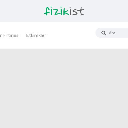
n Fırtınası
Etkinlikler