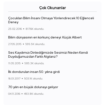
Çok Okunanlar
Çocukları Bilim İnsanı Olmaya Yönlendirecek 10 Eğlenceli
Deney
25.02.2016
817.6K okundu.
Bilim dünyasının en korkunç deneyi: Küçük Albert
27.05.2015
595.5K okundu.
Ses Kaydımızı Dinlediğimizde Sesimizi Neden Kendi
Duyduğumuzdan Farklı Algılarız?
11.05.2015
585.3K okundu.
İlk dondurulan insan 50. yılına girdi
16.01.2017
503.1K okundu.
70 yılın en büyük dolunayı geliyor
04.11.2016
493.8K okundu.