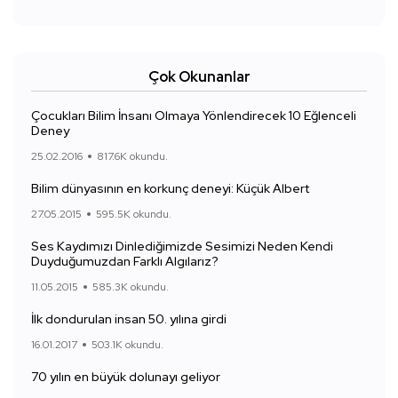
Çok Okunanlar
Çocukları Bilim İnsanı Olmaya Yönlendirecek 10 Eğlenceli
Deney
25.02.2016
817.6K okundu.
Bilim dünyasının en korkunç deneyi: Küçük Albert
27.05.2015
595.5K okundu.
Ses Kaydımızı Dinlediğimizde Sesimizi Neden Kendi
Duyduğumuzdan Farklı Algılarız?
11.05.2015
585.3K okundu.
İlk dondurulan insan 50. yılına girdi
16.01.2017
503.1K okundu.
70 yılın en büyük dolunayı geliyor