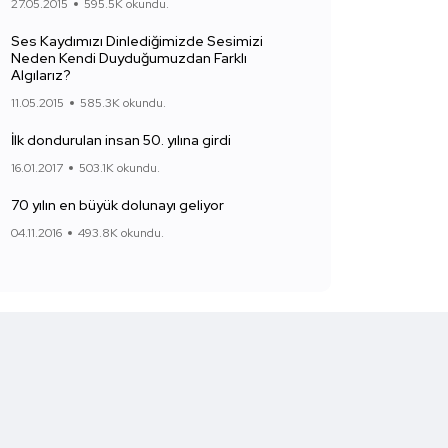
27.05.2015
595.5K okundu.
Ses Kaydımızı Dinlediğimizde Sesimizi
Neden Kendi Duyduğumuzdan Farklı
Algılarız?
11.05.2015
585.3K okundu.
İlk dondurulan insan 50. yılına girdi
16.01.2017
503.1K okundu.
70 yılın en büyük dolunayı geliyor
04.11.2016
493.8K okundu.