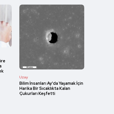
öre
a
ek
Uzay
Bilim İnsanları Ay'da Yaşamak İçin
Harika Bir Sıcaklıkta Kalan
Çukurları Keşfetti