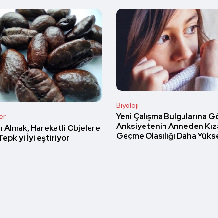
Biyoloji
Yeni Çalışma Bulgularına G
er
Anksiyetenin Anneden Kız
n Almak, Hareketli Objelere
Geçme Olasılığı Daha Yüks
Tepkiyi İyileştiriyor