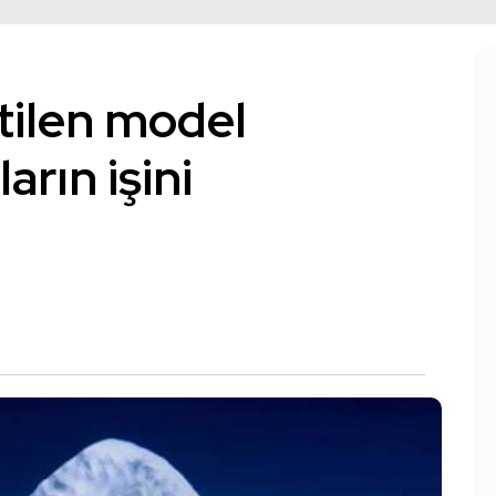
etilen model
arın işini