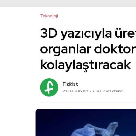
Teknoloji
3D yazıcıyla ür
organlar doktorl
kolaylaştıracak
Fizikist
23-09-2015 10:07
7687 kez okundu.