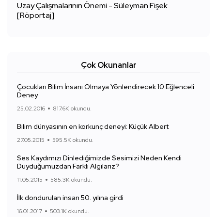
Uzay Çalışmalarının Önemi - Süleyman Fişek
[Röportaj]
Çok Okunanlar
Çocukları Bilim İnsanı Olmaya Yönlendirecek 10 Eğlenceli
Deney
25.02.2016
817.6K okundu.
Bilim dünyasının en korkunç deneyi: Küçük Albert
27.05.2015
595.5K okundu.
Ses Kaydımızı Dinlediğimizde Sesimizi Neden Kendi
Duyduğumuzdan Farklı Algılarız?
11.05.2015
585.3K okundu.
İlk dondurulan insan 50. yılına girdi
16.01.2017
503.1K okundu.