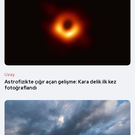
Uzay
Astrofizikte çığır açan gelişme: Kara delik ilk kez
fotoğraflandı