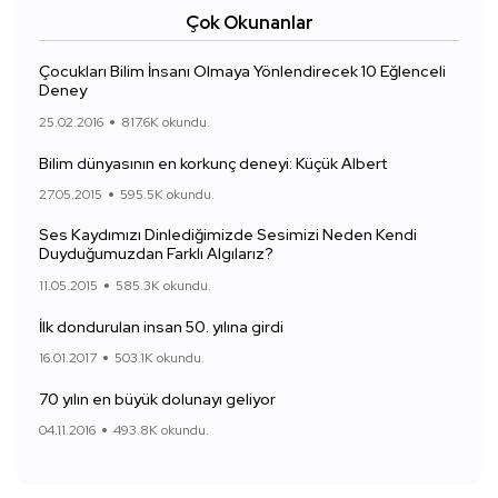
Çok Okunanlar
Çocukları Bilim İnsanı Olmaya Yönlendirecek 10 Eğlenceli
Deney
25.02.2016
817.6K okundu.
Bilim dünyasının en korkunç deneyi: Küçük Albert
27.05.2015
595.5K okundu.
Ses Kaydımızı Dinlediğimizde Sesimizi Neden Kendi
Duyduğumuzdan Farklı Algılarız?
11.05.2015
585.3K okundu.
İlk dondurulan insan 50. yılına girdi
16.01.2017
503.1K okundu.
70 yılın en büyük dolunayı geliyor
04.11.2016
493.8K okundu.