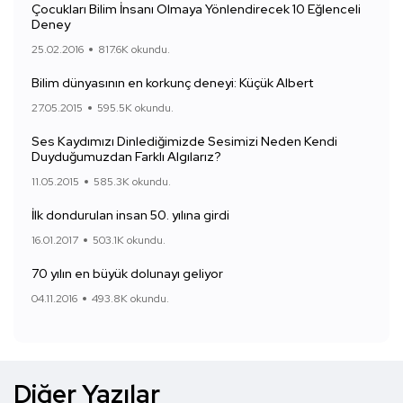
Çocukları Bilim İnsanı Olmaya Yönlendirecek 10 Eğlenceli
Deney
25.02.2016
817.6K okundu.
Bilim dünyasının en korkunç deneyi: Küçük Albert
27.05.2015
595.5K okundu.
Ses Kaydımızı Dinlediğimizde Sesimizi Neden Kendi
Duyduğumuzdan Farklı Algılarız?
11.05.2015
585.3K okundu.
İlk dondurulan insan 50. yılına girdi
16.01.2017
503.1K okundu.
70 yılın en büyük dolunayı geliyor
04.11.2016
493.8K okundu.
Diğer Yazılar