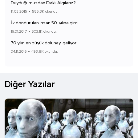
Duyduğumuzdan Farklı Algılarız?
11.05.2015
585.3K okundu.
İlk dondurulan insan 50. yılına girdi
16.01.2017
503.1K okundu.
70 yılın en büyük dolunayı geliyor
04.11.2016
493.8K okundu.
Diğer Yazılar