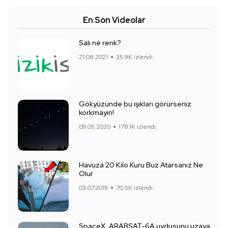
En Son Videolar
Salı ne renk?
21.08.2021
35.9K izlendi.
Gökyüzünde bu ışıkları görürseniz
korkmayın!
09.05.2020
178.1K izlendi.
Havuza 20 Kilo Kuru Buz Atarsanız Ne
Olur
03.07.2019
70.5K izlendi.
SpaceX, ARABSAT-6A uydusunu uzaya