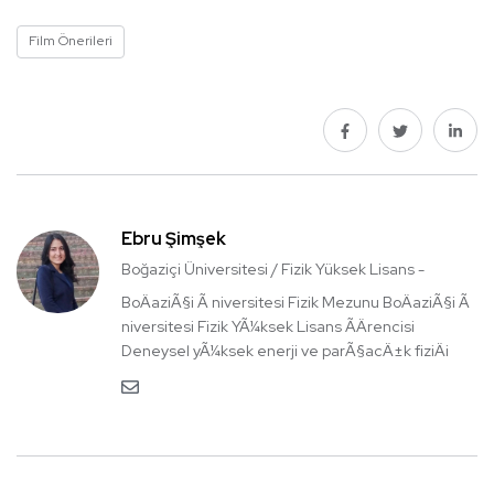
Film Önerileri
Ebru Şimşek
Boğaziçi Üniversitesi / Fizik Yüksek Lisans -
BoÄaziÃ§i Ã niversitesi Fizik Mezunu BoÄaziÃ§i Ã
niversitesi Fizik YÃ¼ksek Lisans ÃÄrencisi
Deneysel yÃ¼ksek enerji ve parÃ§acÄ±k fiziÄi