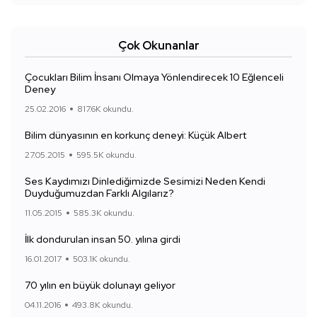
Çok Okunanlar
Çocukları Bilim İnsanı Olmaya Yönlendirecek 10 Eğlenceli
Deney
25.02.2016
817.6K okundu.
Bilim dünyasının en korkunç deneyi: Küçük Albert
27.05.2015
595.5K okundu.
Ses Kaydımızı Dinlediğimizde Sesimizi Neden Kendi
Duyduğumuzdan Farklı Algılarız?
11.05.2015
585.3K okundu.
İlk dondurulan insan 50. yılına girdi
16.01.2017
503.1K okundu.
70 yılın en büyük dolunayı geliyor
04.11.2016
493.8K okundu.