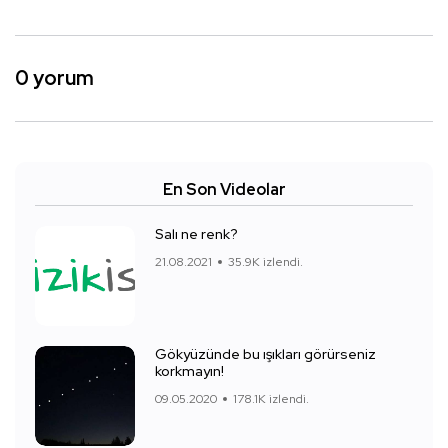
0 yorum
En Son Videolar
Salı ne renk?
21.08.2021
35.9K izlendi.
Gökyüzünde bu ışıkları görürseniz
korkmayın!
09.05.2020
178.1K izlendi.