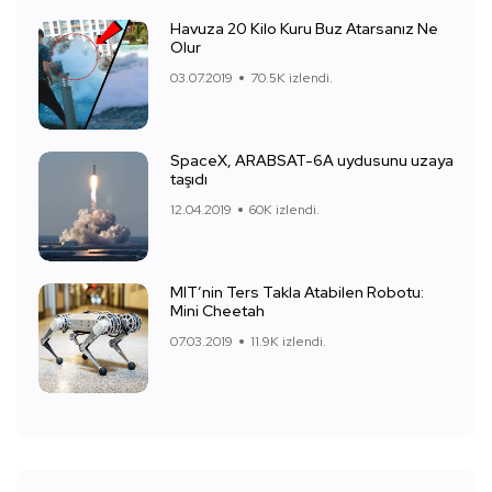
Havuza 20 Kilo Kuru Buz Atarsanız Ne
Olur
03.07.2019
70.5K izlendi.
SpaceX, ARABSAT-6A uydusunu uzaya
taşıdı
12.04.2019
60K izlendi.
MIT’nin Ters Takla Atabilen Robotu:
Mini Cheetah
07.03.2019
11.9K izlendi.