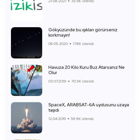
21.08.2021
35.9K izlendi.
Gökyüzünde bu ışıkları görürseniz
korkmayın!
09.05.2020
178K izlendi.
Havuza 20 Kilo Kuru Buz Atarsanız Ne
Olur
03.07.2019
70.5K izlendi.
SpaceX, ARABSAT-6A uydusunu uzaya
taşıdı
12.04.2019
59.9K izlendi.