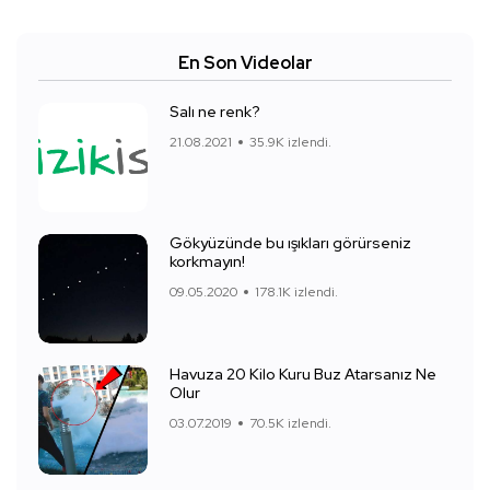
En Son Videolar
Salı ne renk?
21.08.2021
35.9K izlendi.
Gökyüzünde bu ışıkları görürseniz
korkmayın!
09.05.2020
178.1K izlendi.
Havuza 20 Kilo Kuru Buz Atarsanız Ne
Olur
03.07.2019
70.5K izlendi.