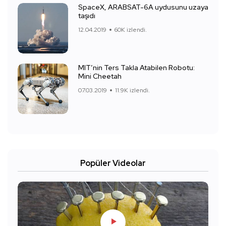
SpaceX, ARABSAT-6A uydusunu uzaya
taşıdı
12.04.2019
60K izlendi.
MIT’nin Ters Takla Atabilen Robotu:
Mini Cheetah
07.03.2019
11.9K izlendi.
Popüler Videolar