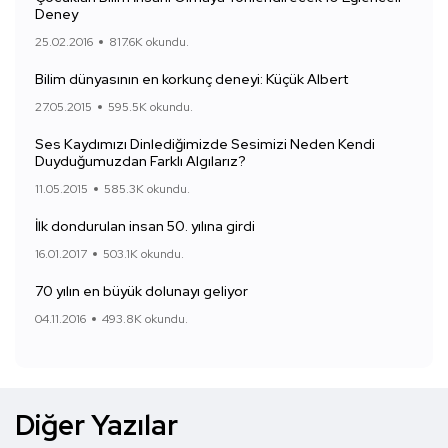
Deney
25.02.2016
817.6K okundu.
Bilim dünyasının en korkunç deneyi: Küçük Albert
27.05.2015
595.5K okundu.
Ses Kaydımızı Dinlediğimizde Sesimizi Neden Kendi
Duyduğumuzdan Farklı Algılarız?
11.05.2015
585.3K okundu.
İlk dondurulan insan 50. yılına girdi
16.01.2017
503.1K okundu.
70 yılın en büyük dolunayı geliyor
04.11.2016
493.8K okundu.
Diğer Yazılar