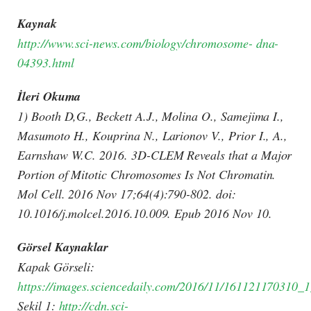
Kaynak
http://www.sci-news.com/biology/chromosome- dna-
04393.html
İleri Okuma
1) Booth D,G., Beckett A.J., Molina O., Samejima I.,
Masumoto H., Kouprina N., Larionov V., Prior I., A.,
Earnshaw W.C. 2016. 3D-CLEM Reveals that a Major
Portion of Mitotic Chromosomes Is Not Chromatin.
Mol Cell. 2016 Nov 17;64(4):790-802. doi:
10.1016/j.molcel.2016.10.009. Epub 2016 Nov 10.
Görsel Kaynaklar
Kapak Görseli:
https://images.sciencedaily.com/2016/11/161121170310_
Şekil 1:
http://cdn.sci-