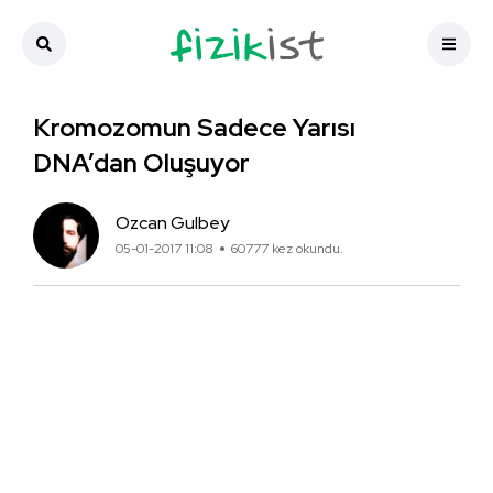
Kromozomun Sadece Yarısı
DNA’dan Oluşuyor
Ozcan Gulbey
05-01-2017 11:08
60777 kez okundu.