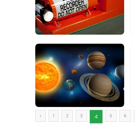
‹
1
2
3
4
5
6