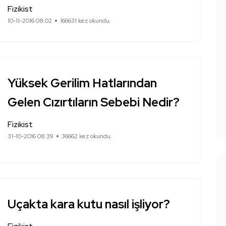
Fizikist
10-11-2016 08:02
166631 kez okundu.
Yüksek Gerilim Hatlarından
Gelen Cızırtıların Sebebi Nedir?
Fizikist
31-10-2016 08:39
36662 kez okundu.
Uçakta kara kutu nasıl işliyor?