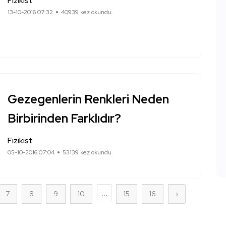
Fizikist
13-10-2016 07:32
40939 kez okundu.
Gezegenlerin Renkleri Neden
Birbirinden Farklıdır?
Fizikist
05-10-2016 07:04
53139 kez okundu.
...
7
8
9
10
15
16
›