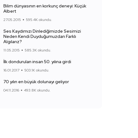
Bilim dünyasının en korkunç deneyi: Küçük
Albert
27.05.2015
595.4K okundu.
Ses Kaydımızı Dinlediğimizde Sesimizi
Neden Kendi Duyduğumuzdan Farklı
Algılarız?
11.05.2015
585.3K okundu.
İlk dondurulan insan 50. yılına girdi
16.01.2017
503.1K okundu.
70 yılın en büyük dolunayı geliyor
04.11.2016
493.8K okundu.