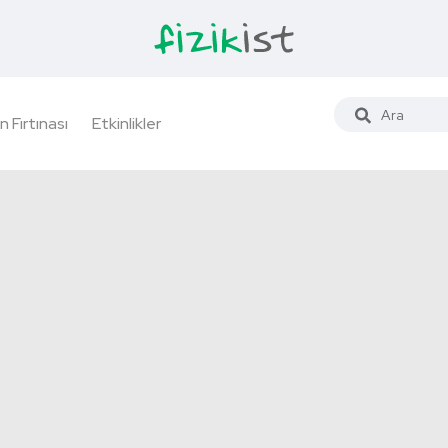
n Fırtınası
Etkinlikler