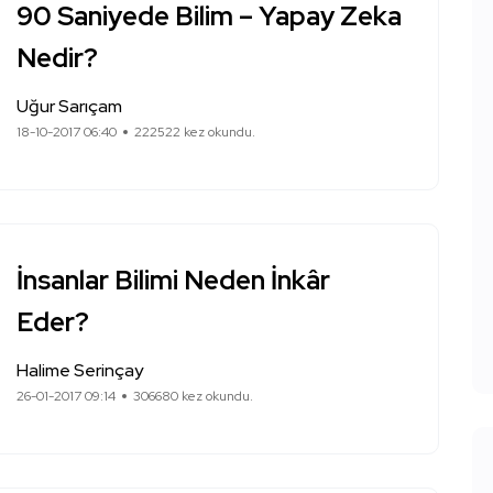
90 Saniyede Bilim – Yapay Zeka
Nedir?
Uğur Sarıçam
18-10-2017 06:40
222522 kez okundu.
İnsanlar Bilimi Neden İnkâr
Eder?
Halime Serinçay
26-01-2017 09:14
306680 kez okundu.