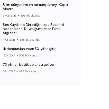
Bilim dünyasının en korkunç deneyi: Küçük
Albert
27.05.2015
595.5K okundu.
Ses Kaydımızı Dinlediğimizde Sesimizi
Neden Kendi Duyduğumuzdan Farklı
Algılarız?
11.05.2015
585.3K okundu.
İlk dondurulan insan 50. yılına girdi
16.01.2017
503.1K okundu.
70 yılın en büyük dolunayı geliyor
04.11.2016
493.8K okundu.