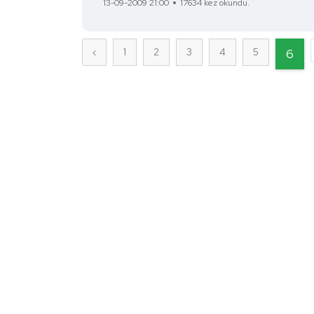
13-09-2009 21:00
17634 kez okundu.
‹
1
2
3
4
5
6