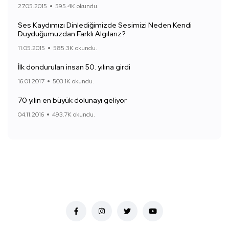
27.05.2015
595.4K okundu.
Ses Kaydımızı Dinlediğimizde Sesimizi Neden Kendi
Duyduğumuzdan Farklı Algılarız?
11.05.2015
585.3K okundu.
İlk dondurulan insan 50. yılına girdi
16.01.2017
503.1K okundu.
70 yılın en büyük dolunayı geliyor
04.11.2016
493.7K okundu.