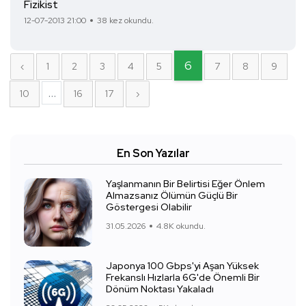
Fizikist
12-07-2013 21:00
38 kez okundu.
6
‹
1
2
3
4
5
7
8
9
...
10
16
17
›
En Son Yazılar
Yaşlanmanın Bir Belirtisi Eğer Önlem
Almazsanız Ölümün Güçlü Bir
Göstergesi Olabilir
31.05.2026
4.8K okundu.
Japonya 100 Gbps'yi Aşan Yüksek
Frekanslı Hızlarla 6G'de Önemli Bir
Dönüm Noktası Yakaladı