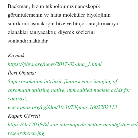
Backman, bizim teknolojimiz nanoskopik
görüntülemenin ve hatta moleküler biyolojinin
sınırlarını aşmak için bize ve birçok araştırmacıya
olanaklar tanıyacaktır, diyerek sözlerini
sonlandırmaktadır.
Kaynak
https://phys.org/news/2017-02-dna_1.html
İleri Okuma:
Superresolution intrinsic fluorescence imaging of
chromatin utilizing native, unmodified nucleic acids for
contrast,
www.pnas.org/cgi/doi/10.1073/pnas.1602202113
Kapak Görseli
https://3c1703fe8d.site.internapcdn.net/newman/gfx/news/
researchersa.jpg