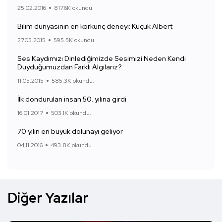
25.02.2016
817.6K okundu.
Bilim dünyasının en korkunç deneyi: Küçük Albert
27.05.2015
595.5K okundu.
Ses Kaydımızı Dinlediğimizde Sesimizi Neden Kendi
Duyduğumuzdan Farklı Algılarız?
11.05.2015
585.3K okundu.
İlk dondurulan insan 50. yılına girdi
16.01.2017
503.1K okundu.
70 yılın en büyük dolunayı geliyor
04.11.2016
493.8K okundu.
Diğer Yazılar