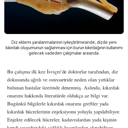
Diz eklemi yaralanmalarının iyileştirilmesinde, dizde yeni
kıkırdak oluşumunun sağlanması için burun kıkırdağının kullanımı
gelecek vadeden çalışmalar arasında.
Bu çalışma ilk kez İsviçre’de doktorlar tarafından, diz
dokusunda ağrılı ve osteoartride neden olan yırtıklar
bulunan hastalar üzerinde denenmiş. Aslında, kıkırdak
onarımı hakkında literatürde oldukça az bilgi var.
Bugünkü bilgilerle kıkırdak onarımı greftler yada
kıkırdak hücrelerinin enjeksiyonu yoluyla yapılabiliyor.
Enjekte edilecek hücreler, kadavralardan yada kişinin
kendi vucudundaki sağlıklı kısımlardan alınabiliyor.