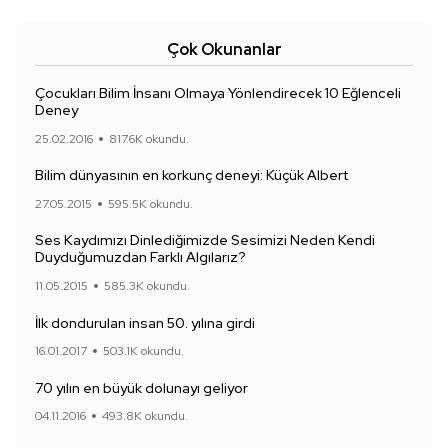
Çok Okunanlar
Çocukları Bilim İnsanı Olmaya Yönlendirecek 10 Eğlenceli
Deney
25.02.2016
817.6K okundu.
Bilim dünyasının en korkunç deneyi: Küçük Albert
27.05.2015
595.5K okundu.
Ses Kaydımızı Dinlediğimizde Sesimizi Neden Kendi
Duyduğumuzdan Farklı Algılarız?
11.05.2015
585.3K okundu.
İlk dondurulan insan 50. yılına girdi
16.01.2017
503.1K okundu.
70 yılın en büyük dolunayı geliyor
04.11.2016
493.8K okundu.