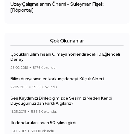
Uzay Çalışmalarının Önemi - Süleyman Fişek
[Röportaj]
Çok Okunanlar
Çocukları Bilim İnsanı Olmaya Yönlendirecek 10 Eğlenceli
Deney
25.02.2016
817.6K okundu.
Bilim dünyasının en korkunç deneyi: Küçük Albert
27.05.2015
595.5K okundu.
Ses Kaydımızı Dinlediğimizde Sesimizi Neden Kendi
Duyduğumuzdan Farklı Algılarız?
11.05.2015
585.3K okundu.
İlk dondurulan insan 50. yılına girdi
16.01.2017
503.1K okundu.