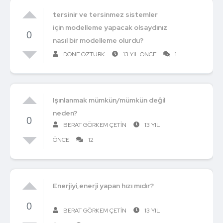
tersinir ve tersinmez sistemler
için modelleme yapacak olsaydınız
0
nasıl bir modelleme olurdu?
DÖNE ÖZTÜRK
13 YIL ÖNCE
1
Işınlanmak mümkün/mümkün değil
neden?
0
BERAT GÖRKEM ÇETIN
13 YIL
ÖNCE
12
Enerjiyi,enerji yapan hızı mıdır?
0
BERAT GÖRKEM ÇETIN
13 YIL