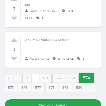
MI?
0
AYŞEGÜL FAZLIOĞLU
13 YIL
ÖNCE
1
AKLIMA TAKILDI BU SORU
0
ALPER YILMAZ
13 YIL ÖNCE
5
...
574
‹
1
2
571
572
573
575
576
577
578
579
580
›
Yeni Konu Başlat