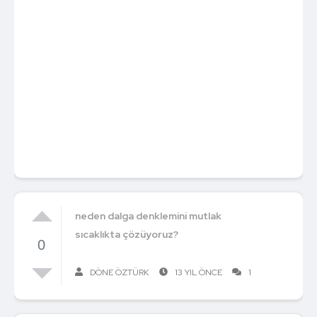
neden dalga denklemini mutlak
sıcaklıkta çözüyoruz?
0
DÖNE ÖZTÜRK
13 YIL ÖNCE
1