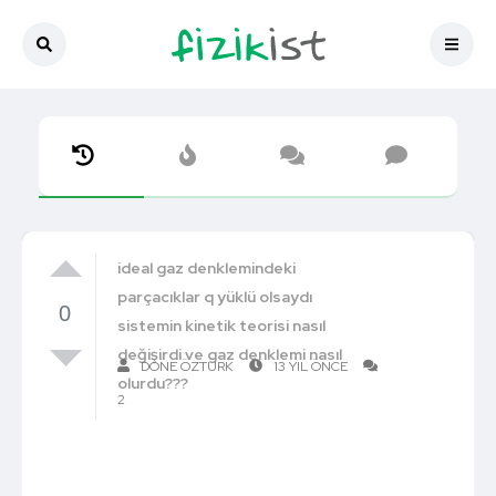
ideal gaz denklemindeki
parçacıklar q yüklü olsaydı
0
sistemin kinetik teorisi nasıl
değişirdi ve gaz denklemi nasıl
DÖNE ÖZTÜRK
13 YIL ÖNCE
olurdu???
2