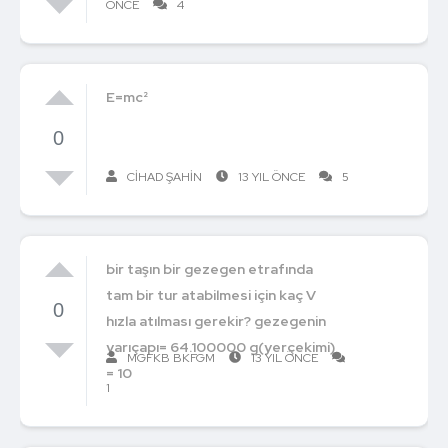
ÖNCE
4
E=mc²
0
CIHAD ŞAHİN
13 YIL ÖNCE
5
bir taşın bir gezegen etrafında
tam bir tur atabilmesi için kaç V
0
hızla atılması gerekir? gezegenin
yarıçapı= 64.100000 g(yerçekimi)
MGFKB BKFGM
13 YIL ÖNCE
= 10
1