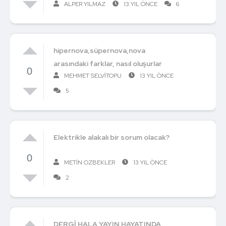
ALPER YILMAZ
13 YIL ÖNCE
6
hipernova,süpernova,nova
arasındaki farklar, nasıl oluşurlar
0
MEHMET SELVITOPU
13 YIL ÖNCE
5
Elektrikle alakalı bir sorum olacak?
0
METIN OZBEKLER
13 YIL ÖNCE
2
DERGİ HALA YAYIN HAYATINDA