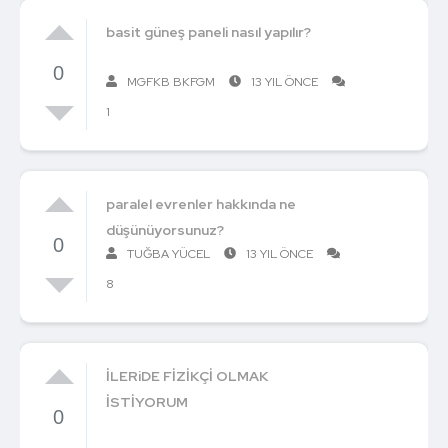
basit güneş paneli nasıl yapılır?
0
MGFKB BKFGM
13 YIL ÖNCE
1
paralel evrenler hakkında ne
düşünüyorsunuz?
0
TUĞBA YÜCEL
13 YIL ÖNCE
8
İLERiDE FİZİKÇİ OLMAK
İSTİYORUM
0