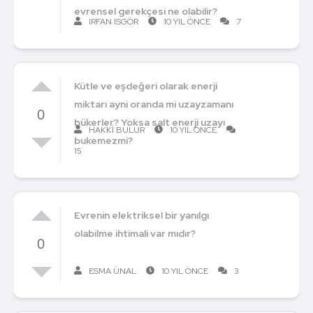
evrensel gerekçesi ne olabilir?
IRFAN ISGÖR
10 YIL ÖNCE
7
Kütle ve eşdeğeri olarak enerji
miktarı ayni oranda mi uzayzamanı
0
bükerler? Yoksa salt enerji uzayı
HAKKI BULUR
10 YIL ÖNCE
bukemezmi?
15
Evrenin elektriksel bir yanılgı
olabilme ihtimali var mıdır?
0
ESMA ÜNAL
10 YIL ÖNCE
3