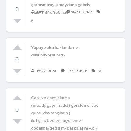
çarpışmasıyla meydana gelmiş
0
MEHMET BAYIR
10 YIL ÖNCE
olabilir mi sizce nasıl ?
6
Yapay zeka hakkında ne
düşünüyorsunuz?
0
ESMA ÜNAL
10 YIL ÖNCE
16
Canlı ve cansızlarda
(maddi/gayrimaddi) görülen ortak
0
genel davranışların (
iletişim/beslenme/üreme-
çoğalma/değişim-başkalaşım v.d.)