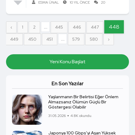
ESMA ÜNAL
10 YIL ÖNCE
20
...
448
‹
1
2
445
446
447
...
449
450
451
579
580
›
Yeni Konu Başlat
En Son Yazılar
Yaşlanmanın Bir Belirtisi Eğer Önlem
Almazsanız Ölümün Güçlü Bir
Göstergesi Olabilir
31.05.2026
4.8K okundu.
Japonya 100 Gbps'yi Aşan Yüksek