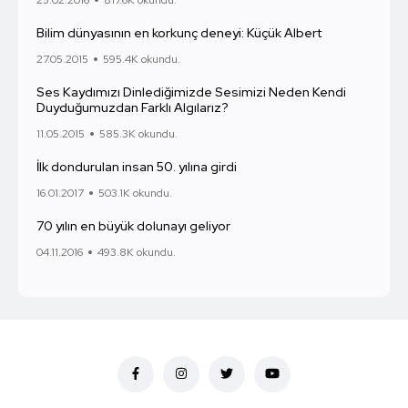
Bilim dünyasının en korkunç deneyi: Küçük Albert
27.05.2015
595.4K okundu.
Ses Kaydımızı Dinlediğimizde Sesimizi Neden Kendi
Duyduğumuzdan Farklı Algılarız?
11.05.2015
585.3K okundu.
İlk dondurulan insan 50. yılına girdi
16.01.2017
503.1K okundu.
70 yılın en büyük dolunayı geliyor
04.11.2016
493.8K okundu.