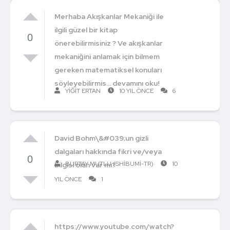
Merhaba Akışkanlar Mekaniği ile
ilgili güzel bir kitap
0
önerebilirmisiniz ? Ve akışkanlar
mekaniğini anlamak için bilmem
gereken matematiksel konuları
söyleyebilirmis... devamını oku!
YIĞIT ERTAN
10 YIL ÖNCE
6
David Bohm\&#039;un gizli
dalgaları hakkında fikri ve/veya
0
BURTAY MUTLU (SHIBUMI-TR)
10
bilgisi olan var mı?
YIL ÖNCE
1
https://www.youtube.com/watch?