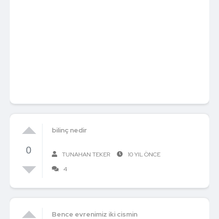
bilinç nedir
0
TUNAHAN TEKER
10 YIL ÖNCE
4
Bence evrenimiz iki cismin