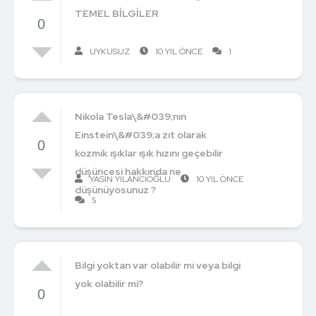
TEMEL BİLGİLER
0
UYKUSUZ
10 YIL ÖNCE
1
Nikola Tesla\&#039;nın
Einstein\&#039;a zıt olarak
0
kozmik ışıklar ışık hızını geçebilir
düşüncesi hakkında ne
YASIN YILANCIOĞLU
10 YIL ÖNCE
düşünüyosunuz ?
5
Bilgi yoktan var olabilir mi veya bilgi
yok olabilir mi?
0