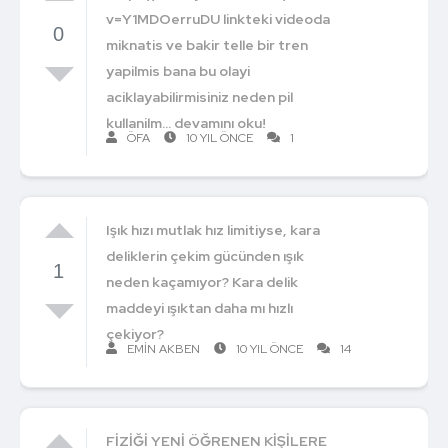
v=Y1MDOerruDU linkteki videoda
0
miknatis ve bakir telle bir tren
yapilmis bana bu olayi
aciklayabilirmisiniz neden pil
kullanilm... devamını oku!
ÖFA
10 YIL ÖNCE
1
Işık hızı mutlak hız limitiyse, kara
deliklerin çekim gücünden ışık
1
neden kaçamıyor? Kara delik
maddeyi ışıktan daha mı hızlı
çekiyor?
EMIN AKBEN
10 YIL ÖNCE
14
FİZİĞİ YENİ ÖĞRENEN KİŞİLERE