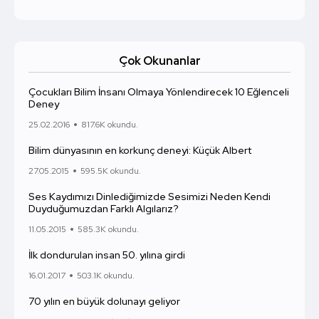
Çok Okunanlar
Çocukları Bilim İnsanı Olmaya Yönlendirecek 10 Eğlenceli
Deney
25.02.2016
817.6K okundu.
Bilim dünyasının en korkunç deneyi: Küçük Albert
27.05.2015
595.5K okundu.
Ses Kaydımızı Dinlediğimizde Sesimizi Neden Kendi
Duyduğumuzdan Farklı Algılarız?
11.05.2015
585.3K okundu.
İlk dondurulan insan 50. yılına girdi
16.01.2017
503.1K okundu.
70 yılın en büyük dolunayı geliyor