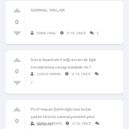
SARMAL YAYLAR
0
ESMA ÜNAL
12 YIL ÖNCE
3
Sizce Kuantum Fiziği evren ile ilgili
sorularımıza cevap bulabilir mi ?
0
YUNUS YAMAN
12 YIL ÖNCE
7
Prof Hasan Şehitoğlu nun kütle
çekim teorisi sansasyonelmi yeni
0
SEMIH AYTEKIN
12 YIL ÖNCE
bir deha mı?