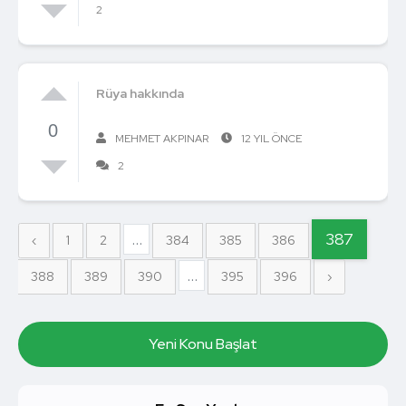
2
Rüya hakkında
0
MEHMET AKPINAR
12 YIL ÖNCE
2
...
387
‹
1
2
384
385
386
...
388
389
390
395
396
›
Yeni Konu Başlat