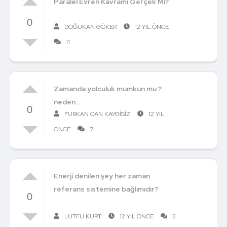
Paralel Evren Kavramı Gerçek Mi?
0
DOĞUKAN GÖKER
12 YIL ÖNCE
11
Zamanda yolculuk mumkun mu ?
neden...
0
FURKAN CAN KAYGISIZ
12 YIL
ÖNCE
7
Enerji denilen şey her zaman
referans sistemine bağlımıdır?
0
LÜTFÜ KURT
12 YIL ÖNCE
3