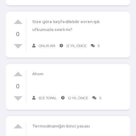
Size göre keşfedilebilir evren ışık
ufkumuzla sınırlı mı?
0
ONUR ARI
12 YIL ÖNCE
5
Atom
0
ECE TOPAL
12 YIL ÖNCE
5
Termodinamiğin ikinci yasası