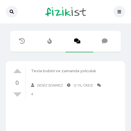
Tesla bobini ve zamanda yolculuk
0
DENIZ SÖNMEZ
12 YIL ÖNCE
4