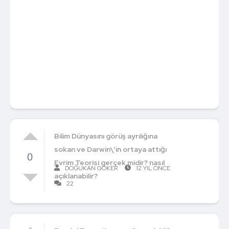
Bilim Dünyasını görüş ayrılığına
sokan ve Darwin\'in ortaya attığı
0
Evrim Teorisi gerçek midir? nasıl
DOĞUKAN GÖKER
12 YIL ÖNCE
açıklanabilir?
22