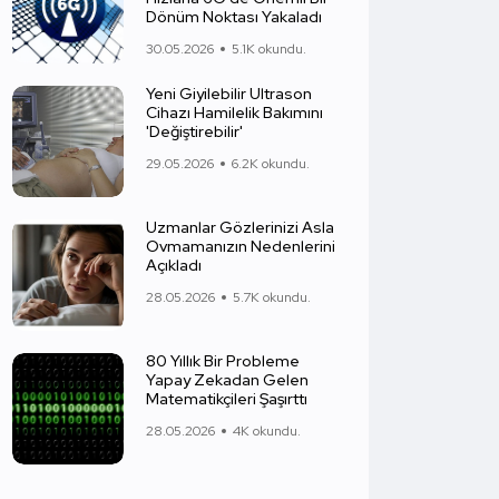
Dönüm Noktası Yakaladı
30.05.2026
5.1K okundu.
Yeni Giyilebilir Ultrason
Cihazı Hamilelik Bakımını
'Değiştirebilir'
29.05.2026
6.2K okundu.
Uzmanlar Gözlerinizi Asla
Ovmamanızın Nedenlerini
Açıkladı
28.05.2026
5.7K okundu.
80 Yıllık Bir Probleme
Yapay Zekadan Gelen
Matematikçileri Şaşırttı
28.05.2026
4K okundu.