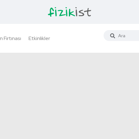
n Fırtınası
Etkinlikler