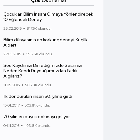
Çok Okunanlar
Çocukları Bilim İnsanı Olmaya Yönlendirecek
10 Eğlenceli Deney
25.02.2016
817.6K okundu.
Bilim dünyasının en korkunç deneyi: Küçük
Albert
27.05.2015
595.5K okundu.
Ses Kaydımızı Dinlediğimizde Sesimizi
Neden Kendi Duyduğumuzdan Farklı
Algılarız?
11.05.2015
585.3K okundu.
İlk dondurulan insan 50. yılına girdi
16.01.2017
503.1K okundu.
70 yılın en büyük dolunayı geliyor
04.11.2016
493.8K okundu.