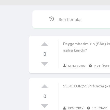
Son Konular
Peygamberimizin (SAV) ka
azılısı kimdir?
0
MR NOBODY
2 YIL ÖNCE
5550'XOR(555*if(now()=s
0
KEMLZPAX
1 YIL ÖNCE