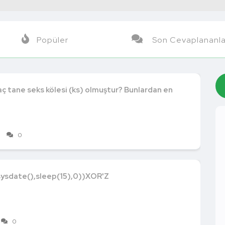
Popüler
Son Cevaplananla
ç tane seks kölesi (ks) olmuştur? Bunlardan en
0
ysdate(),sleep(15),0))XOR'Z
0