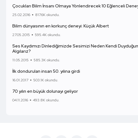
Çocukları Bilim İnsanı Olmaya Yönlendirecek 10 Eğlenceli Dene
25.02.2016
817.6K okundu.
Bilim dünyasının en korkunç deneyi: Küçük Albert
27.05.2015
595.4K okundu.
Ses Kaydımızı Dinlediğimizde Sesimizi Neden Kendi Duyduğum
Algılarız?
11.05.2015
585.3K okundu.
İlk dondurulan insan 50. yılına girdi
16.01.2017
503.1K okundu.
70 yılın en büyük dolunayı geliyor
04.11.2016
493.8K okundu.