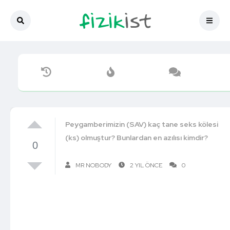
Peygamberimizin (SAV) kaç tane seks kölesi
(ks) olmuştur? Bunlardan en azılısı kimdir?
0
MR NOBODY
2 YIL ÖNCE
0