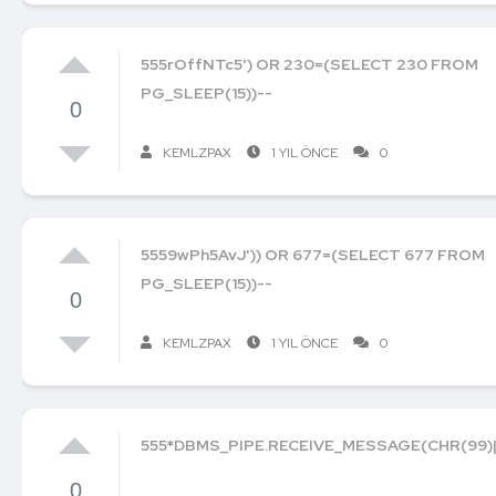
555rOffNTc5') OR 230=(SELECT 230 FROM
PG_SLEEP(15))--
0
KEMLZPAX
1 YIL ÖNCE
0
5559wPh5AvJ')) OR 677=(SELECT 677 FROM
PG_SLEEP(15))--
0
KEMLZPAX
1 YIL ÖNCE
0
555*DBMS_PIPE.RECEIVE_MESSAGE(CHR(99)||C
0