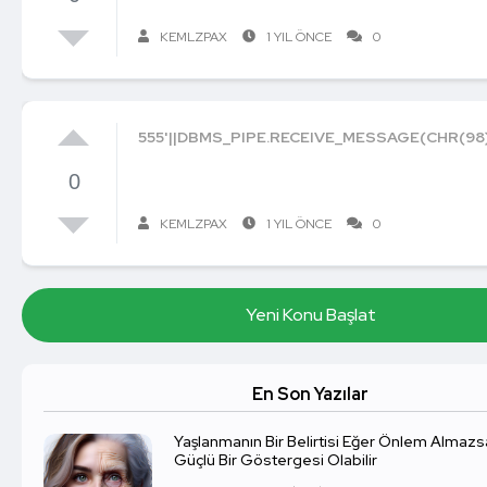
KEMLZPAX
1 YIL ÖNCE
0
555'||DBMS_PIPE.RECEIVE_MESSAGE(CHR(98)||
0
KEMLZPAX
1 YIL ÖNCE
0
Yeni Konu Başlat
En Son Yazılar
Yaşlanmanın Bir Belirtisi Eğer Önlem Almaz
Güçlü Bir Göstergesi Olabilir