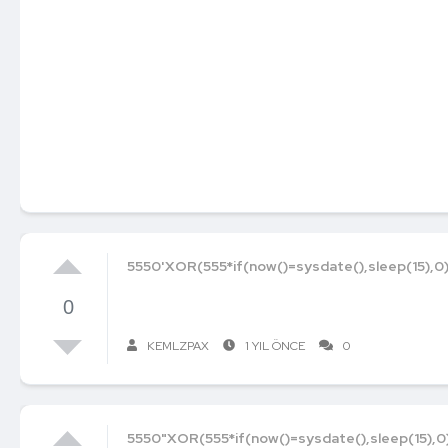
5550'XOR(555*if(now()=sysdate(),sleep(15),0
0
KEMLZPAX
1 YIL ÖNCE
0
5550"XOR(555*if(now()=sysdate(),sleep(15),