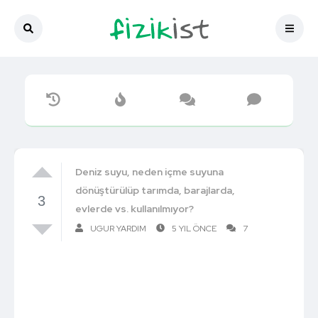
Deniz suyu, neden içme suyuna
dönüştürülüp tarımda, barajlarda,
3
evlerde vs. kullanılmıyor?
UGUR YARDIM
5 YIL ÖNCE
7