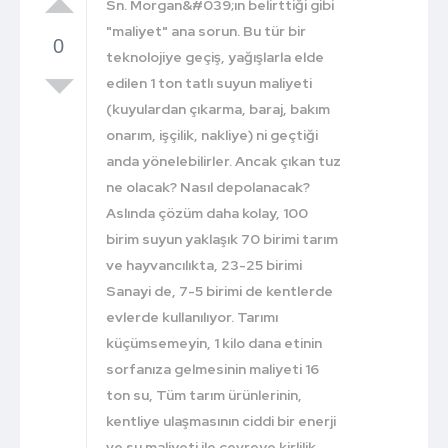
Sn. Morgan&#039;ın belirttiği gibi
"maliyet" ana sorun. Bu tür bir
0
teknolojiye geçiş, yağışlarla elde
edilen 1 ton tatlı suyun maliyeti
(kuyulardan çıkarma, baraj, bakım
onarım, işçilik, nakliye) ni geçtiği
anda yönelebilirler. Ancak çıkan tuz
ne olacak? Nasıl depolanacak?
Aslında çözüm daha kolay, 100
birim suyun yaklaşık 70 birimi tarım
ve hayvancılıkta, 23-25 birimi
Sanayi de, 7-5 birimi de kentlerde
evlerde kullanılıyor. Tarımı
küçümsemeyin, 1 kilo dana etinin
sorfanıza gelmesinin maliyeti 16
ton su, Tüm tarım ürünlerinin,
kentliye ulaşmasının ciddi bir enerji
ve su maliyeti ile çevreye kirlilik