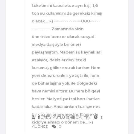
tüketimini kabul etse aynı kişi, 1,6
ton su kullanımını da gereksiz kılmış
olacak... :-) -------------000-----
--------- Zamanında sizin
önerinize benzer olarak sosyal
medya da şöyle bir öneri
paylaşmıştım. Madem su kaynakları
azalıyor, denizlerden içteki
kurumuş göllere su aktarılsın. Hem
yeni deniz ürünleri yetiştirilir, hem
de buharlaşma yolu ile bölgedeki
hava nemini artırır. Bu nem bölgeyi
besler. Maliyeti petrol boru hatları
kadar olur. Ama biriken tuz için net
bir çözüm öneremedim. Kimse de
BURTAY MUTLU (SHIBUMI_TR)
5
ciddiye almadı o dönem de... :-)
YIL ÖNCE
0