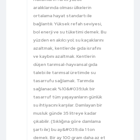
aralıklarında olması ülkelerin
ortalama hayat standartı ile
bağlantılı. Yüksek refah seviyesi,
bol enerji ve su tüketimi demek. Bu
yüzden en akılcı yol; su kaçaklarını
azaltmak, kentlerde gıda israfını
ve kaybını azaltmak. Kentlerin
düşen tarımsal-hayvansal gıda
talebi ile tarımsal üretimde su
tasarrufu sağlamak. Tarımda
sağlanacak %10&#039;luk bir
tasarruf tüm yaşayanların günlük
su ihtiyacını karşılar. Damlayan bir
musluk günde 35 litreye kadar
çıkabilir. (Sıklığına göre damlama
şartı ile) bu ay&#039;da 1 ton
demek. Bir ay 100 gram daha az et