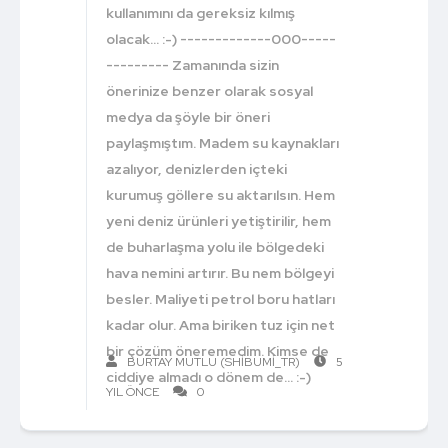
kullanımını da gereksiz kılmış
olacak... :-) -------------000-----
--------- Zamanında sizin
önerinize benzer olarak sosyal
medya da şöyle bir öneri
paylaşmıştım. Madem su kaynakları
azalıyor, denizlerden içteki
kurumuş göllere su aktarılsın. Hem
yeni deniz ürünleri yetiştirilir, hem
de buharlaşma yolu ile bölgedeki
hava nemini artırır. Bu nem bölgeyi
besler. Maliyeti petrol boru hatları
kadar olur. Ama biriken tuz için net
bir çözüm öneremedim. Kimse de
BURTAY MUTLU (SHIBUMI_TR)
5
ciddiye almadı o dönem de... :-)
YIL ÖNCE
0