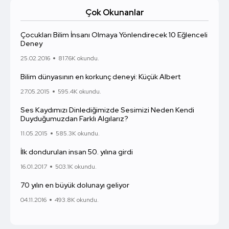
Çok Okunanlar
Çocukları Bilim İnsanı Olmaya Yönlendirecek 10 Eğlenceli
Deney
25.02.2016
817.6K okundu.
Bilim dünyasının en korkunç deneyi: Küçük Albert
27.05.2015
595.4K okundu.
Ses Kaydımızı Dinlediğimizde Sesimizi Neden Kendi
Duyduğumuzdan Farklı Algılarız?
11.05.2015
585.3K okundu.
İlk dondurulan insan 50. yılına girdi
16.01.2017
503.1K okundu.
70 yılın en büyük dolunayı geliyor
04.11.2016
493.8K okundu.