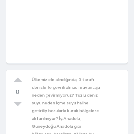
Ülkemiz ele alındığında, 3 tarafı
denizlerle çevrili olmasını avantaja
0
neden çevirmiyoruz? Tuzlu deniz
suyu neden içme suyu haline
getirilip borularla kurak bölgelere
aktarılmıyor? İç Anadolu,
Güneydoğu Anadolu gibi
bölgelere, barajlara, göllere bu