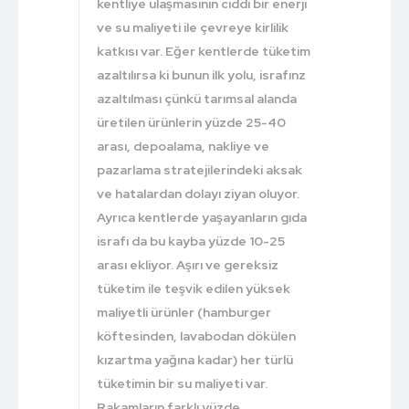
kentliye ulaşmasının ciddi bir enerji
ve su maliyeti ile çevreye kirlilik
katkısı var. Eğer kentlerde tüketim
azaltılırsa ki bunun ilk yolu, israfınz
azaltılması çünkü tarımsal alanda
üretilen ürünlerin yüzde 25-40
arası, depoalama, nakliye ve
pazarlama stratejilerindeki aksak
ve hatalardan dolayı ziyan oluyor.
Ayrıca kentlerde yaşayanların gıda
israfı da bu kayba yüzde 10-25
arası ekliyor. Aşırı ve gereksiz
tüketim ile teşvik edilen yüksek
maliyetli ürünler (hamburger
köftesinden, lavabodan dökülen
kızartma yağına kadar) her türlü
tüketimin bir su maliyeti var.
Rakamların farklı yüzde