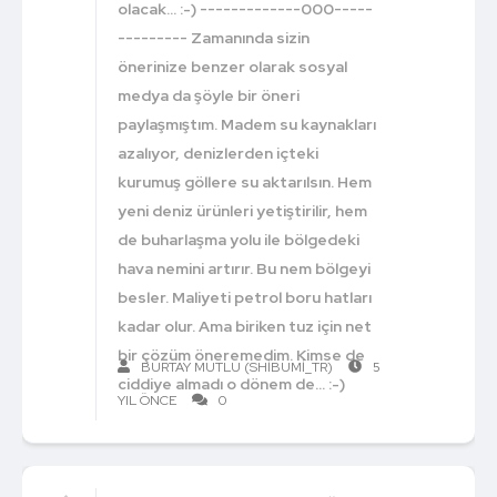
olacak... :-) -------------000-----
--------- Zamanında sizin
önerinize benzer olarak sosyal
medya da şöyle bir öneri
paylaşmıştım. Madem su kaynakları
azalıyor, denizlerden içteki
kurumuş göllere su aktarılsın. Hem
yeni deniz ürünleri yetiştirilir, hem
de buharlaşma yolu ile bölgedeki
hava nemini artırır. Bu nem bölgeyi
besler. Maliyeti petrol boru hatları
kadar olur. Ama biriken tuz için net
bir çözüm öneremedim. Kimse de
BURTAY MUTLU (SHIBUMI_TR)
5
ciddiye almadı o dönem de... :-)
YIL ÖNCE
0