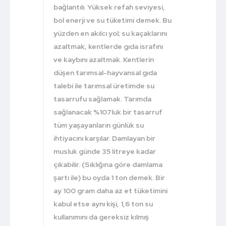
bağlantılı. Yüksek refah seviyesi,
bol enerji ve su tüketimi demek. Bu
yüzden en akılcı yol; su kaçaklarını
azaltmak, kentlerde gıda israfını
ve kaybını azaltmak. Kentlerin
düşen tarımsal-hayvansal gıda
talebi ile tarımsal üretimde su
tasarrufu sağlamak. Tarımda
sağlanacak %107luk bir tasarruf
tüm yaşayanların günlük su
ihtiyacını karşılar. Damlayan bir
musluk günde 35 litreye kadar
çıkabilir. (Sıklığına göre damlama
şartı ile) bu oyda 1 ton demek. Bir
ay 100 gram daha az et tüketimini
kabul etse aynı kişi, 1,6 ton su
kullanımını da gereksiz kılmış