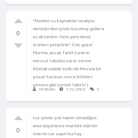
"Madem su kaynakları azalıyor,
denizlerden içteki kurumuş göllere
0
su aktarılsın. Hem yeni deniz
ürünleri yetiştirilir".Cok guzel
fikirmis,ancak farkli turlerin
mevcut tabiata zarar verme
ihtimali olabilir belki de.Mesela bir
yosun turunun cevre bitkileri
yemesi gibi (ornek tabii ki )
MORGAN
5 YIL ÖNCE
0
tuz içinde çok hakim olmadığım
ama düşününce mantıklı olan bir
0
önerim var sayın burtay ;