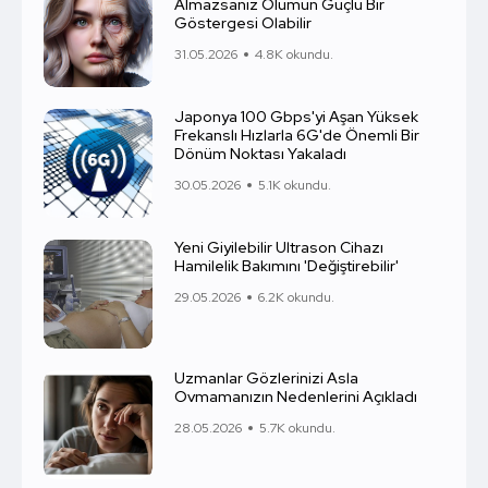
Almazsanız Ölümün Güçlü Bir
Göstergesi Olabilir
31.05.2026
4.8K okundu.
Japonya 100 Gbps'yi Aşan Yüksek
Frekanslı Hızlarla 6G'de Önemli Bir
Dönüm Noktası Yakaladı
30.05.2026
5.1K okundu.
Yeni Giyilebilir Ultrason Cihazı
Hamilelik Bakımını 'Değiştirebilir'
29.05.2026
6.2K okundu.
Uzmanlar Gözlerinizi Asla
Ovmamanızın Nedenlerini Açıkladı
28.05.2026
5.7K okundu.