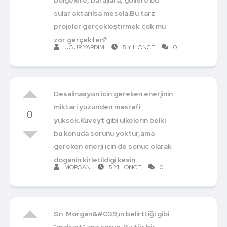
sular aktarılsa mesela.Bu tarz
projeler gerçekleştirmek çok mu
zor gerçekten?
UGUR YARDIM
5 YIL ÖNCE
0
Desalinasyon icin gereken enerjinin
miktari yuzunden masrafi
0
yuksek.Kuveyt gibi ulkelerin belki
bu konuda sorunu yoktur,ama
gereken enerji icin de sonuc olarak
doganin kirletildigi kesin.
MORGAN
5 YIL ÖNCE
0
Sn. Morgan&#039;ın belirttiği gibi
"maliyet" ana sorun. Bu tür bir