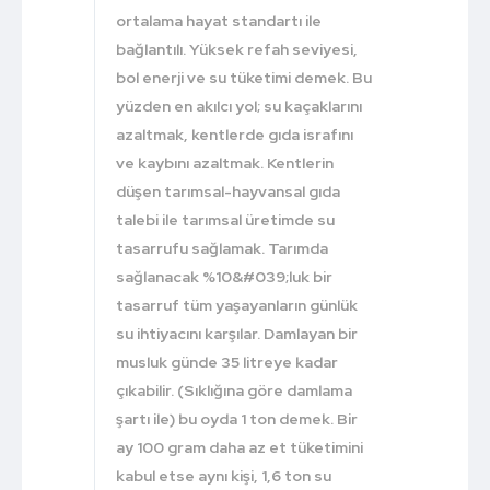
ortalama hayat standartı ile
bağlantılı. Yüksek refah seviyesi,
bol enerji ve su tüketimi demek. Bu
yüzden en akılcı yol; su kaçaklarını
azaltmak, kentlerde gıda israfını
ve kaybını azaltmak. Kentlerin
düşen tarımsal-hayvansal gıda
talebi ile tarımsal üretimde su
tasarrufu sağlamak. Tarımda
sağlanacak %10&#039;luk bir
tasarruf tüm yaşayanların günlük
su ihtiyacını karşılar. Damlayan bir
musluk günde 35 litreye kadar
çıkabilir. (Sıklığına göre damlama
şartı ile) bu oyda 1 ton demek. Bir
ay 100 gram daha az et tüketimini
kabul etse aynı kişi, 1,6 ton su