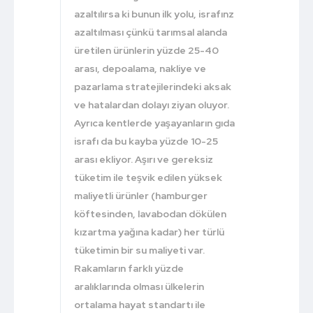
azaltılırsa ki bunun ilk yolu, israfınz
azaltılması çünkü tarımsal alanda
üretilen ürünlerin yüzde 25-40
arası, depoalama, nakliye ve
pazarlama stratejilerindeki aksak
ve hatalardan dolayı ziyan oluyor.
Ayrıca kentlerde yaşayanların gıda
israfı da bu kayba yüzde 10-25
arası ekliyor. Aşırı ve gereksiz
tüketim ile teşvik edilen yüksek
maliyetli ürünler (hamburger
köftesinden, lavabodan dökülen
kızartma yağına kadar) her türlü
tüketimin bir su maliyeti var.
Rakamların farklı yüzde
aralıklarında olması ülkelerin
ortalama hayat standartı ile