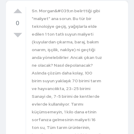
Sn. Morgan&#039;ın belirttiği gibi
"maliyet" ana sorun. Bu tür bir
0
teknolojiye geçiş, yağışlarla elde
edilen 1 ton tatlı suyun maliyeti
(kuyulardan çıkarma, baraj, bakım
onarım, işçilik, nakliye) ni geçtiği
anda yönelebilirler. Ancak çıkan tuz
ne olacak? Nasıl depolanacak?
Aslında çözüm daha kolay, 100
birim suyun yaklaşık 70 birimi tarım
ve hayvancılıkta, 23-25 birimi
Sanayi de, 7-5 birimi de kentlerde
evlerde kullanılıyor. Tarımı
küçümsemeyin, 1 kilo dana etinin
sorfanıza gelmesinin maliyeti 16
ton su, Tüm tarım ürünlerinin,