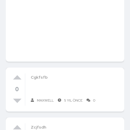
Cgkfsfb
0
MAXWELL
5 YIL ÖNCE
0
Zcjfsdh