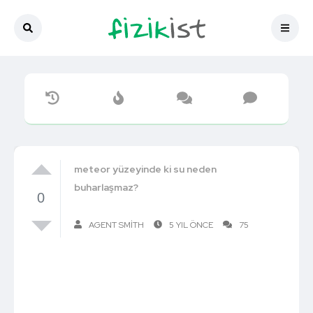
meteor yüzeyinde ki su neden
buharlaşmaz?
0
AGENT SMITH
5 YIL ÖNCE
75