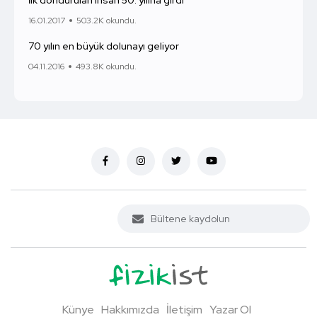
İlk dondurulan insan 50. yılına girdi
16.01.2017
503.2K okundu.
70 yılın en büyük dolunayı geliyor
04.11.2016
493.8K okundu.
Künye
Hakkımızda
İletişim
Yazar Ol