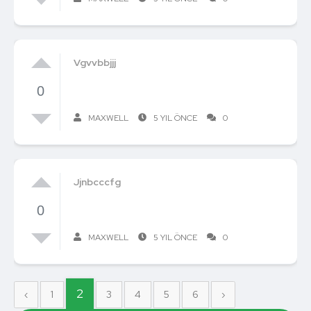
Vgvvbbjjj
0
MAXWELL
5 YIL ÖNCE
0
Jjnbcccfg
0
MAXWELL
5 YIL ÖNCE
0
2
‹
1
3
4
5
6
›