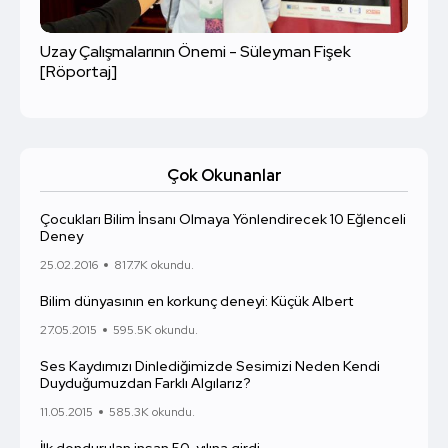
Uzay Çalışmalarının Önemi - Süleyman Fişek
[Röportaj]
Çok Okunanlar
Çocukları Bilim İnsanı Olmaya Yönlendirecek 10 Eğlenceli
Deney
25.02.2016
817.7K okundu.
Bilim dünyasının en korkunç deneyi: Küçük Albert
27.05.2015
595.5K okundu.
Ses Kaydımızı Dinlediğimizde Sesimizi Neden Kendi
Duyduğumuzdan Farklı Algılarız?
11.05.2015
585.3K okundu.