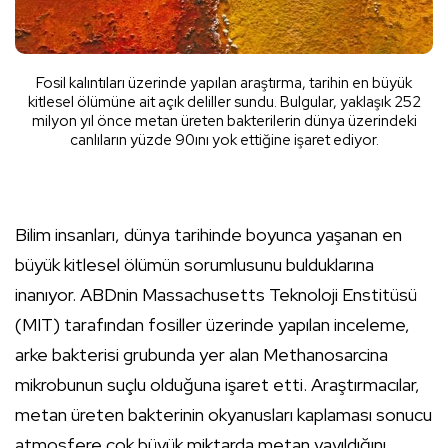
Fosil kalıntıları üzerinde yapılan araştırma, tarihin en büyük
kitlesel ölümüne ait açık deliller sundu. Bulgular, yaklaşık 252
milyon yıl önce metan üreten bakterilerin dünya üzerindeki
canlıların yüzde 90ını yok ettiğine işaret ediyor.
B
ilim insanları, dünya tarihinde boyunca yaşanan en
büyük kitlesel ölümün sorumlusunu bulduklarına
inanıyor. ABDnin Massachusetts Teknoloji Enstitüsü
(MIT) tarafından fosiller üzerinde yapılan inceleme,
arke bakterisi grubunda yer alan Methanosarcina
mikrobunun suçlu olduğuna işaret etti. Araştırmacılar,
metan üreten bakterinin okyanusları kaplaması sonucu
atmosfere çok büyük miktarda metan yayıldığını