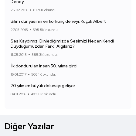
Deney
25.02.2016
817.6K okundu.
Bilim dünyasının en korkunç deneyi: Küçük Albert
27.05.2015
595.5K okundu.
Ses Kaydımızı Dinlediğimizde Sesimizi Neden Kendi
Duyduğumuzdan Farklı Algılarız?
11.05.2015
585.3K okundu.
İlk dondurulan insan 50. yılına girdi
16.01.2017
503.1K okundu.
70 yılın en büyük dolunayı geliyor
04.11.2016
493.8K okundu.
Diğer Yazılar