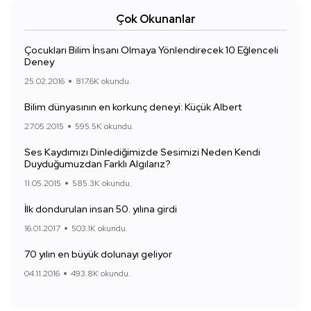
Çok Okunanlar
Çocukları Bilim İnsanı Olmaya Yönlendirecek 10 Eğlenceli
Deney
25.02.2016
817.6K okundu.
Bilim dünyasının en korkunç deneyi: Küçük Albert
27.05.2015
595.5K okundu.
Ses Kaydımızı Dinlediğimizde Sesimizi Neden Kendi
Duyduğumuzdan Farklı Algılarız?
11.05.2015
585.3K okundu.
İlk dondurulan insan 50. yılına girdi
16.01.2017
503.1K okundu.
70 yılın en büyük dolunayı geliyor
04.11.2016
493.8K okundu.