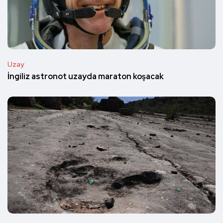
Uzay
İngiliz astronot uzayda maraton koşacak