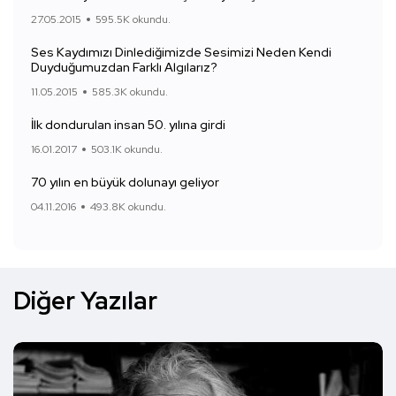
27.05.2015
595.5K okundu.
Ses Kaydımızı Dinlediğimizde Sesimizi Neden Kendi
Duyduğumuzdan Farklı Algılarız?
11.05.2015
585.3K okundu.
İlk dondurulan insan 50. yılına girdi
16.01.2017
503.1K okundu.
70 yılın en büyük dolunayı geliyor
04.11.2016
493.8K okundu.
Diğer Yazılar