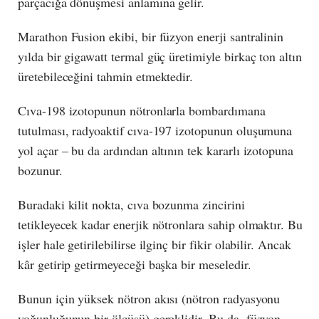
parçacığa dönüşmesi anlamına gelir.
Marathon Fusion ekibi, bir füzyon enerji santralinin
yılda bir gigawatt termal güç üretimiyle birkaç ton altın
üretebileceğini tahmin etmektedir.
Cıva-198 izotopunun nötronlarla bombardımana
tutulması, radyoaktif cıva-197 izotopunun oluşumuna
yol açar – bu da ardından altının tek kararlı izotopuna
bozunur.
Buradaki kilit nokta, cıva bozunma zincirini
tetikleyecek kadar enerjik nötronlara sahip olmaktır. Bu
işler hale getirilebilirse ilginç bir fikir olabilir. Ancak
kâr getirip getirmeyeceği başka bir meseledir.
Bunun için yüksek nötron akısı (nötron radyasyonu
yoğunluğunun bir ölçüsü) gereklidir. Bu da, füzyon