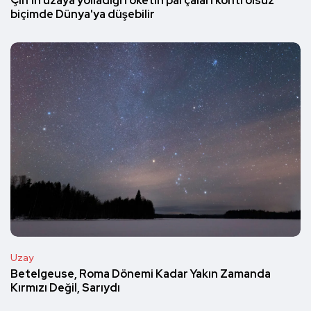
Çin'in uzaya yolladığı roketin parçaları kontrolsüz
biçimde Dünya'ya düşebilir
Uzay
Betelgeuse, Roma Dönemi Kadar Yakın Zamanda
Kırmızı Değil, Sarıydı