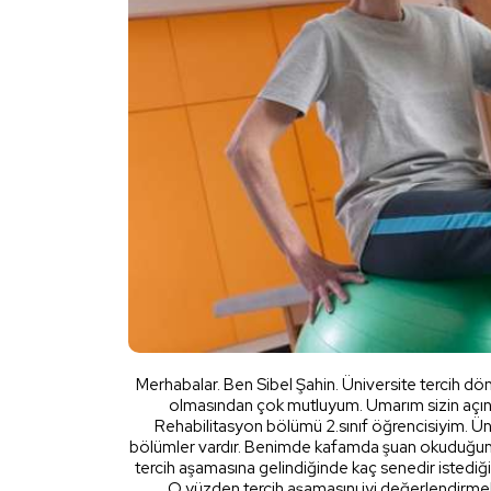
Merhabalar. Ben Sibel Şahin. Üniversite tercih dön
olmasından çok mutluyum. Umarım sizin açınız
Rehabilitasyon bölümü 2.sınıf öğrencisiyim. Üniv
bölümler vardır. Benimde kafamda şuan okuduğum 
tercih aşamasına gelindiğinde kaç senedir istedi
O yüzden tercih aşamasını iyi değerlendirme