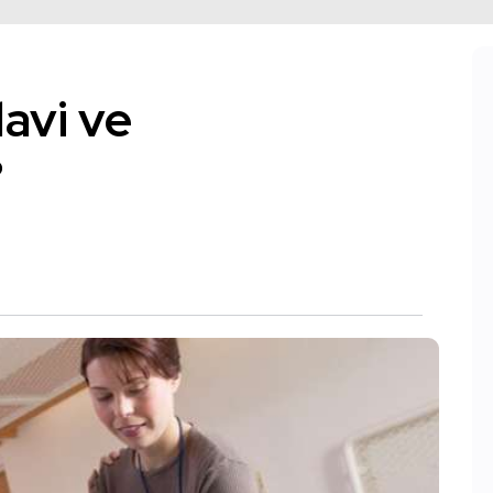
avi ve
?