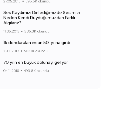
27.05.2015
595.5K okundu.
Ses Kaydımızı Dinlediğimizde Sesimizi
Neden Kendi Duyduğumuzdan Farklı
Algılarız?
11.05.2015
585.3K okundu.
İlk dondurulan insan 50. yılına girdi
16.01.2017
503.1K okundu.
70 yılın en büyük dolunayı geliyor
04.11.2016
493.8K okundu.