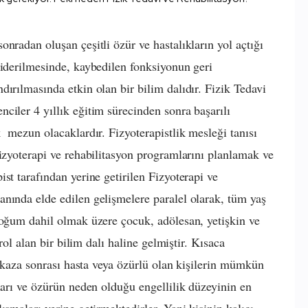
nradan oluşan çeşitli özür ve hastalıkların yol açtığı
giderilmesinde, kaybedilen fonksiyonun geri
ırılmasında etkin olan bir bilim dalıdır. Fizik Tedavi
ciler 4 yıllık eğitim sürecinden sonra başarılı
 mezun olacaklardır. Fizyoterapistlik mesleği tanısı
fizyoterapi ve rehabilitasyon programlarını planlamak ve
st tarafından yerine getirilen Fizyoterapi ve
nında elde edilen gelişmelere paralel olarak, tüm yaş
doğum dahil olmak üzere çocuk, adölesan, yetişkin ve
 rol alan bir bilim dalı haline gelmiştir. Kısaca
ya kaza sonrası hasta veya özürlü olan kişilerin mümkün
ları ve özürün neden olduğu engellilik düzeyinin en
ışmaları yerine getirmektedirler. Yani kişinin kalıcı