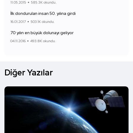
11.05.2015
585.3K okundu.
İlk dondurulan insan 50. yılına girdi
16.01.2017
503.1K okundu.
70 yılın en büyük dolunayı geliyor
04.11.2016
493.8K okundu.
Diğer Yazılar