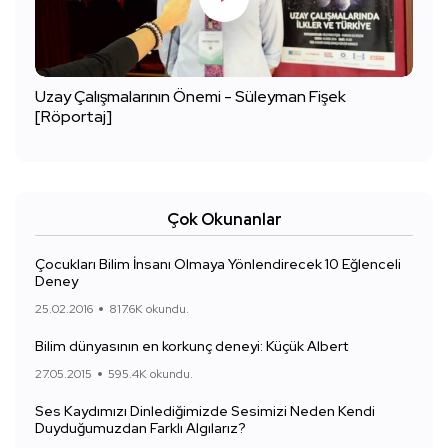
Uzay Çalışmalarının Önemi - Süleyman Fişek
[Röportaj]
Çok Okunanlar
Çocukları Bilim İnsanı Olmaya Yönlendirecek 10 Eğlenceli
Deney
25.02.2016
817.6K okundu.
Bilim dünyasının en korkunç deneyi: Küçük Albert
27.05.2015
595.4K okundu.
Ses Kaydımızı Dinlediğimizde Sesimizi Neden Kendi
Duyduğumuzdan Farklı Algılarız?