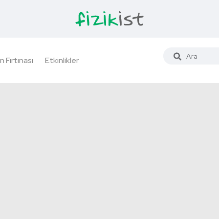
n Fırtınası
Etkinlikler