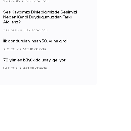
27.05.2015
595.5K okundu.
Ses Kaydımızı Dinlediğimizde Sesimizi
Neden Kendi Duyduğumuzdan Farklı
Algılarız?
11.05.2015
585.3K okundu.
İlk dondurulan insan 50. yılına girdi
16.01.2017
503.1K okundu.
70 yılın en büyük dolunayı geliyor
04.11.2016
493.8K okundu.