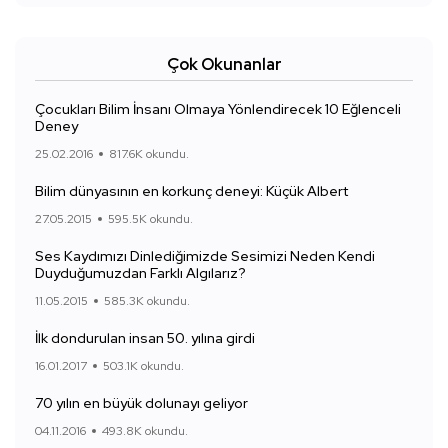
Çok Okunanlar
Çocukları Bilim İnsanı Olmaya Yönlendirecek 10 Eğlenceli
Deney
25.02.2016
817.6K okundu.
Bilim dünyasının en korkunç deneyi: Küçük Albert
27.05.2015
595.5K okundu.
Ses Kaydımızı Dinlediğimizde Sesimizi Neden Kendi
Duyduğumuzdan Farklı Algılarız?
11.05.2015
585.3K okundu.
İlk dondurulan insan 50. yılına girdi
16.01.2017
503.1K okundu.
70 yılın en büyük dolunayı geliyor
04.11.2016
493.8K okundu.