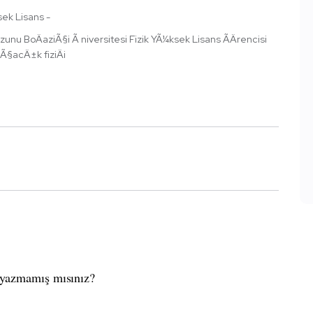
sek Lisans -
ezunu BoÄaziÃ§i Ã niversitesi Fizik YÃ¼ksek Lisans ÃÄrencisi
Ã§acÄ±k fiziÄi
ş yazmamış mısınız?