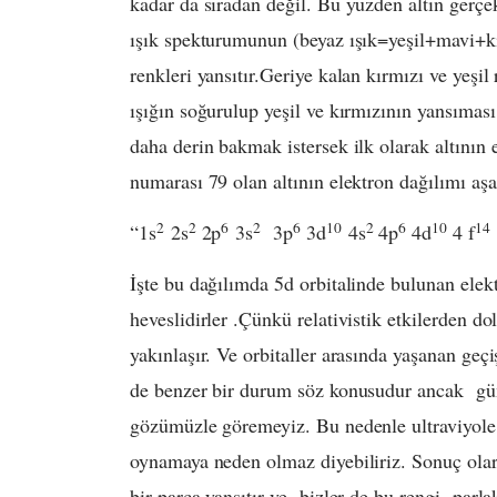
kadar da sıradan değil. Bu yüzden altın gerçe
ışık spekturumunun (beyaz ışık=yeşil+mavi+k
renkleri yansıtır.Geriye kalan kırmızı ve yeşil
ışığın soğurulup yeşil ve kırmızının yansımas
daha derin bakmak istersek ilk olarak altını
numarası 79 olan altının elektron dağılımı aşa
2
2
6
2
6
10
2
6
10
14
“1s
2s
2p
3s
3p
3d
4s
4p
4d
4 f
İşte bu dağılımda 5d orbitalinde bulunan elekt
heveslidirler .Çünkü relativistik etkilerden do
yakınlaşır. Ve orbitaller arasında yaşanan ge
de benzer bir durum söz konusudur ancak gümü
gözümüzle göremeyiz. Bu nedenle ultraviyole 
oynamaya neden olmaz diyebiliriz. Sonuç olara
bir parça yansıtır ve bizler de bu rengi parlak