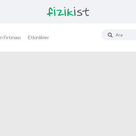
n Fırtınası
Etkinlikler