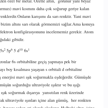
kten özel bir metal. Özetle altın, görünür yani beyaz
ırmızı) mavi kısmını daha çok soğurup geriye kalan
 renklerdir.Onların karışımı da sarı renktir. Yani mavi
ı bizim altını sarı olarak görmemizi sağlar.Ama konuya
n elektron konfigürasyonunu incelememiz gerekir. Atom
ğıdaki gibidir.
2
6
10
1
5s
5p
5 d
6s
ronlar 6s orbitabiline geçiş yapmaya pek bir
layı boy kısalması yaşayan s orbitali d orbitaline
çiş enerjisi mavi ışık soğurmakla eşdeğerdir. Gümüşde
şün soğurduğu ultraviyole ışıktır ve bu ışığı
ışık soğurmak dışarıya yansıtılan renk üzerinde
k ultraviyole ışınları içine alan gümüş, her renkten
, beyaza yakın gri olarak algılarız. Halbuki altın, içine