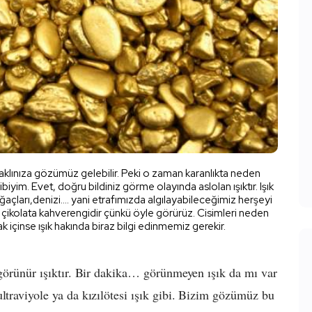
k aklınıza gözümüz gelebilir. Peki o zaman karanlıkta neden
iyim. Evet, doğru bildiniz görme olayında aslolan ışıktır. Işık
ğaçları,denizi…. yani etrafımızda algılayabileceğimiz herşeyi
ızı, çikolata kahverengidir çünkü öyle görürüz. Cisimleri neden
 içinse ışık hakında biraz bilgi edinmemiz gerekir.
i görünür ışıktır. Bir dakika… görünmeyen ışık da mı var
ltraviyole ya da kızılötesi ışık gibi. Bizim gözümüz bu