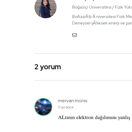
Boğaziçi Üniversitesi / Fizik Yük
BoÄaziÃ§i Ã niversitesi Fizik M
Deneysel yÃ¼ksek enerji ve par
2 yorum
mervan monis
11 yıl önce
ALtının elektron dağılımını yanlı