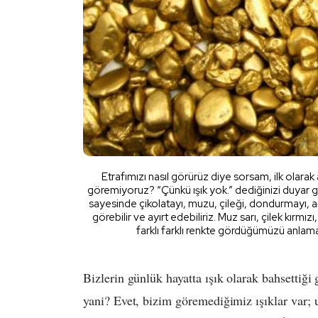
Etrafımızı nasıl görürüz diye sorsam, ilk olara
göremiyoruz? “Çünkü ışık yok.” dediğinizi duyar gib
sayesinde çikolatayı, muzu, çileği, dondurmayı, a
görebilir ve ayırt edebiliriz. Muz sarı, çilek kırm
farklı farklı renkte gördüğümüzü anlamak
Bizlerin günlük hayatta ışık olarak bahsettiğ
yani? Evet, bizim göremediğimiz ışıklar var; u