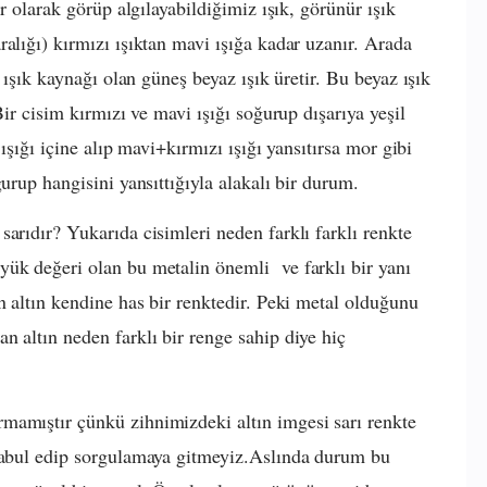
ar olarak görüp algılayabildiğimiz ışık, görünür ışık
alığı) kırmızı ışıktan mavi ışığa kadar uzanır. Arada
n ışık kaynağı olan güneş beyaz ışık üretir. Bu beyaz ışık
Bir cisim kırmızı ve mavi ışığı soğurup dışarıya yeşil
 ışığı içine alıp mavi+kırmızı ışığı yansıtırsa mor gibi
urup hangisini yansıttığıyla alakalı bir durum.
arıdır? Yukarıda cisimleri neden farklı farklı renkte
yük değeri olan bu metalin önemli ve farklı bir yanı
n altın kendine has bir renktedir. Peki metal olduğunu
n altın neden farklı bir renge sahip diye hiç
mamıştır çünkü zihnimizdeki altın imgesi sarı renkte
 kabul edip sorgulamaya gitmeyiz.Aslında durum bu