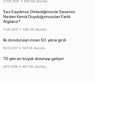
27.05.2015
595.5K okundu.
Ses Kaydımızı Dinlediğimizde Sesimizi
Neden Kendi Duyduğumuzdan Farklı
Algılarız?
11.05.2015
585.3K okundu.
İlk dondurulan insan 50. yılına girdi
16.01.2017
503.1K okundu.
70 yılın en büyük dolunayı geliyor
04.11.2016
493.8K okundu.